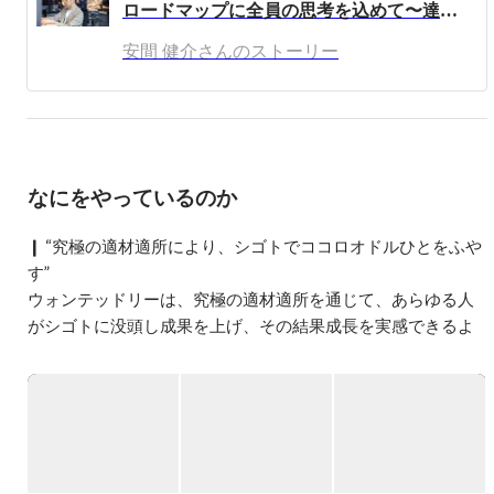
ロードマップに全員の思考を込めて〜達成の繰り返しが成長を加速させる
安間 健介さんのストーリー
なにをやっているのか
❙ “究極の適材適所により、シゴトでココロオドルひとをふや
す”

ウォンテッドリーは、究極の適材適所を通じて、あらゆる人
がシゴトに没頭し成果を上げ、その結果成長を実感できるよ
うな「はたらくすべての人のインフラ」を構築しています。

私たちは「シゴトでココロオドル」瞬間とは「シゴトに没頭
し成果を上げ、その結果成長を実感できる状態・瞬間」と定
義しています。その没頭状態に入るには、内なるモチベーシ
ョンを産み出す3要素が重要と考えています。
