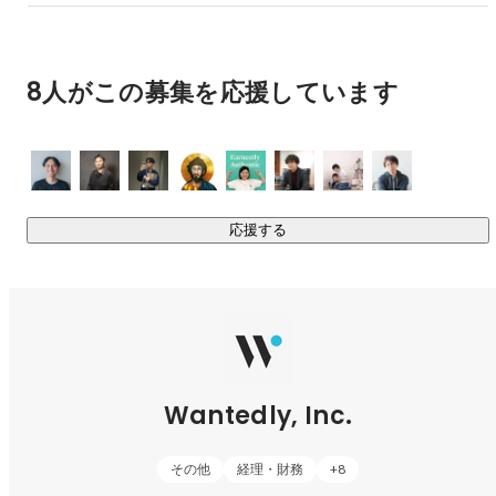
・働き手同士のつながりを深めるつながり管理アプリ
要 徳幸
執行役員 VP of Engineering
「Wantedly People」

8人がこの募集を応援しています
詳細：

プロダクト紹介（
https://wantedlyinc.com/ja/products
）

Wantedly CM（
https://youtu.be/45jS1sGgyhM?si=M-
ffd88cTp8-dQ7a
）

Wantedly Hire CM（
https://youtu.be/WQNX5O7oMCM?
応援する
si=Jj5zt4yl3QCyZ8SP
）

PIVOT 出演（
https://youtu.be/XEqCpo6BA1o?
si=2LrqKCUaN1Wg17Tw
鴛海 太一
Engineering Manager
Wantedly, Inc.
その他
経理・財務
+
8