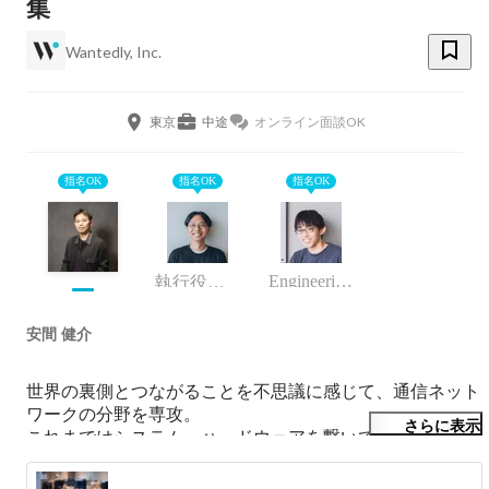
集
Wantedly, Inc.
東京
中途
オンライン面談OK
指名OK
指名OK
指名OK
Engineering Manager
執行役員 VP of Engineering
安間 健介
世界の裏側とつながることを不思議に感じて、通信ネット
ワークの分野を専攻。

さらに表示
これまではシステム・ハードウェアを繋いできました。

人と人とのつながりに興味があり、ウォンテッドリーで
VP of Technologyをしています。