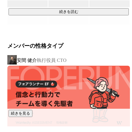
・自律：バリュー（価値基準）を理解していて、自分で意思
続きを読む
決定しながらゴールへ向かっている状態

・共感：ミッションに深い意義を見出し、その達成を自らの
使命と捉えている状態

・挑戦：簡単 / 困難すぎないハードルを持ち、成長を実感し
メンバーの性格タイプ
ながらフロー状態で取り組んでいる状態

安間 健介
執行役員 CTO
この要素に基づき、下記のプロダクトを開発しています。

・「共感」を軸にした運命の出会いを創出する会社訪問アプ
リ「Wantedly」

・現代の採用に最適化された、次世代型採用管理システム
「Wantedly Hire」

・ぶれない組織を作るための必須ツール群「Engagement 
Suite」

続きを見る
　- 新しい福利厚生「Perk」

　- モチベーション・マネジメント「Pulse」

　- 社内報「Story」
