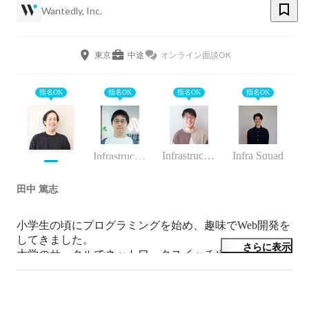
Wantedly, Inc.
東京
中途
オンライン面談OK
指名OK
指名OK
指名OK
指名OK
Infrastructure Squad
Infra Squad
Infrastructure Squad / インフラ・バックエンドエンジニア
田中 篤志
小学生の頃にプログラミングを始め、趣味でWeb開発を
してきました。

さらに表示
大学のサークルでネットワークスイッチやサーバーに触
れインフラ分野に興味を持ち、新卒で Wantedly にイン
フラエンジニアとして入社しました。
