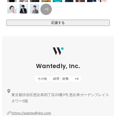
ffd88cTp8-dQ7a
）

Wantedly Hire CM（
https://youtu.be/WQNX5O7oMCM?
+9
si=Jj5zt4yl3QCyZ8SP
）

PIVOT 出演（
https://youtu.be/XEqCpo6BA1o?
応援する
si=2LrqKCUaN1Wg17Tw
川井 颯人
Infrastructure Squad
Wantedly, Inc.
その他
経理・財務
+
8
東京都渋谷区恵比寿四丁目20番3号 恵比寿ガーデンプレイス
タワー5階
加藤 健
Infra Squad
https://wantedlyinc.com