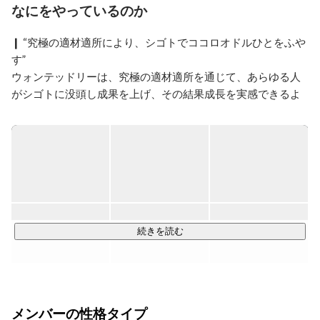
Kubernetes でサーバー構築、 Vue.js でフロントエンド開
なにをやっているのか
発、 golang でサーバーやツールを書いています。
❙ “究極の適材適所により、シゴトでココロオドルひとをふや
す”

ウォンテッドリーは、究極の適材適所を通じて、あらゆる人
がシゴトに没頭し成果を上げ、その結果成長を実感できるよ
うな「はたらくすべての人のインフラ」を構築しています。

私たちは「シゴトでココロオドル」瞬間とは「シゴトに没頭
し成果を上げ、その結果成長を実感できる状態・瞬間」と定
義しています。その没頭状態に入るには、内なるモチベーシ
ョンを産み出す3要素が重要と考えています。

・自律：バリュー（価値基準）を理解していて、自分で意思
続きを読む
決定しながらゴールへ向かっている状態

・共感：ミッションに深い意義を見出し、その達成を自らの
使命と捉えている状態

・挑戦：簡単 / 困難すぎないハードルを持ち、成長を実感し
メンバーの性格タイプ
ながらフロー状態で取り組んでいる状態
