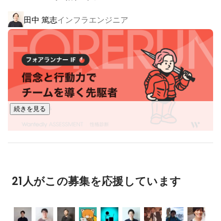
田中 篤志
インフラエンジニア
この要素に基づき、下記のプロダクトを開発しています。

・「共感」を軸にした運命の出会いを創出する会社訪問アプ
リ「Wantedly」

・現代の採用に最適化された、次世代型採用管理システム
「Wantedly Hire」

・ぶれない組織を作るための必須ツール群「Engagement 
Suite」

続きを見る
　- 新しい福利厚生「Perk」

　- モチベーション・マネジメント「Pulse」

　- 社内報「Story」

・働き手同士のつながりを深めるつながり管理アプリ
Infrastructure Squad / インフラ・バックエンドエ
原 将己
ンジニア
「Wantedly People」

21人がこの募集を応援しています
詳細：

プロダクト紹介（
https://wantedlyinc.com/ja/products
）

Wantedly CM（
https://youtu.be/45jS1sGgyhM?si=M-