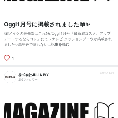
Oggi1月号に掲載されました📖✨
\眉メイクの最先端はこれ❗️🔥/Oggi 1月号『最新眉コスメ、アップ
デートするならコレ』にてレナレビ クッションブロウが掲載され
ました✨高発色で落ちない...
記事を読む
1
2023/11/29
株式会社JULIA IVY
202フォロワー