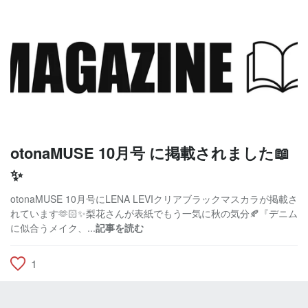
otonaMUSE 10月号 に掲載されました📖
✨
otonaMUSE 10月号にLENA LEVIクリアブラックマスカラが掲載さ
れています🫶🏻✨梨花さんが表紙でもう一気に秋の気分🍂『デニム
に似合うメイク、...
記事を読む
1