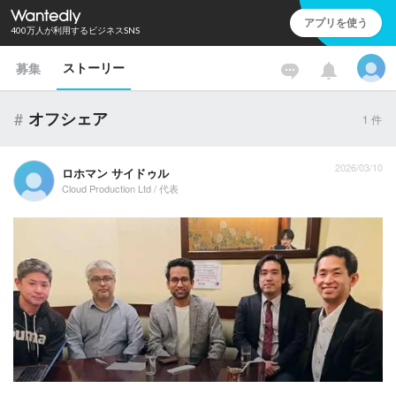
アプリを使う
400万人が利用するビジネスSNS
ストーリー
募集
#
オフシェア
1
件
2026/03/10
ロホマン サイドゥル
Cloud Production Ltd / 代表