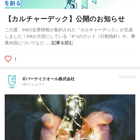
【カルチャーデック】公開のお知らせ
この度、initの企業情報が集約された『カルチャーデック』が完成
しました！initが大切にしている『4つのクレド（行動指針）や、事
業内容についてなど......
記事を読む
1
2023/09/19
ギバーテイクオール株式会社
160フォロワー