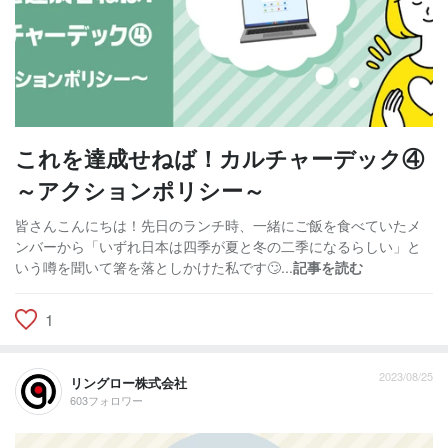
これを達成せねば！カルチャーデック④
～アクションポリシー～
皆さんこんにちは！先日のランチ時、一緒にご飯を食べていたメ
ンバーから「いずれ日本は四季が夏と冬の二季になるらしい」と
いう噂を聞いて箸を落としかけた私です🙄...
記事を読む
1
2023/08/25
リングロー株式会社
603フォロワー