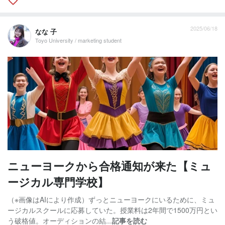
2025/06/18
なな 子
Toyo University / marketing student
ニューヨークから合格通知が来た【ミュ
ージカル専門学校】
（※画像はAIにより作成）ずっとニューヨークにいるために、ミュ
ージカルスクールに応募していた。授業料は2年間で1500万円とい
う破格値。オーディションの結...
記事を読む