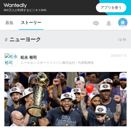
アプリを使う
400万人が利用するビジネスSNS
ストーリー
募集
#
ニューヨーク
12
件
2026/07/15
松永 裕司
ニールセンスポーツジャパン株式会社 / 代表取締役