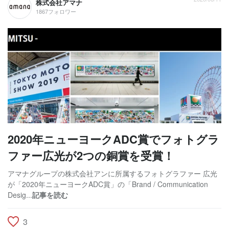
株式会社アマナ
1867フォロワー
2020年ニューヨークADC賞でフォトグラ
ファー広光が2つの銅賞を受賞！
アマナグループの株式会社アンに所属するフォトグラファー 広光
が「2020年ニューヨークADC賞」の「Brand / Communication
Desig...
記事を読む
3