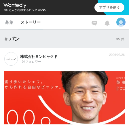
アプリを使う
400万人が利用するビジネスSNS
ストーリー
募集
#
パン
35
件
2026/05/26
株式会社ヨンヒャクド
104フォロワー