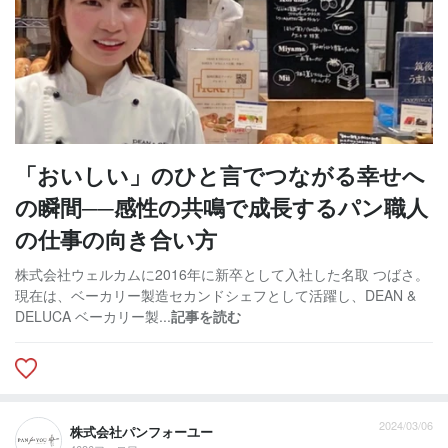
「おいしい」のひと言でつながる幸せへ
の瞬間──感性の共鳴で成長するパン職人
の仕事の向き合い方
株式会社ウェルカムに2016年に新卒として入社した名取 つばさ。
現在は、ベーカリー製造セカンドシェフとして活躍し、DEAN &
DELUCA ベーカリー製...
記事を読む
2024/03/06
株式会社パンフォーユー