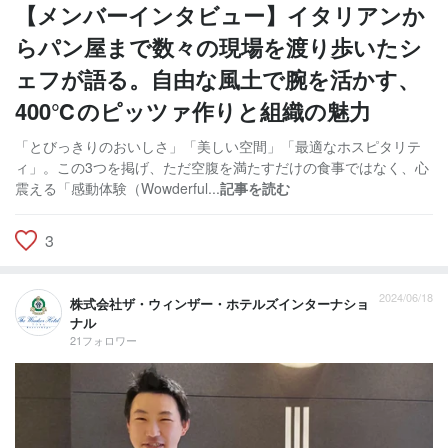
【メンバーインタビュー】イタリアンか
らパン屋まで数々の現場を渡り歩いたシ
ェフが語る。自由な風土で腕を活かす、
400℃のピッツァ作りと組織の魅力
「とびっきりのおいしさ」「美しい空間」「最適なホスピタリテ
ィ」。この3つを掲げ、ただ空腹を満たすだけの食事ではなく、心
震える「感動体験（Wowderful...
記事を読む
3
2024/06/18
株式会社ザ・ウィンザー・ホテルズインターナショ
ナル
21フォロワー