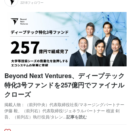
2218フォロワー
Beyond Next Ventures、ディープテック
特化3号ファンドを257億円でファイナル
クローズ
掲載人物：（前列中央）代表取締役社長/マネージングパートナー
伊藤 毅、（前列右）代表取締役/ジェネラルパートナー 植波 剣
吾、（前列左）執行役員/タレン...
記事を読む