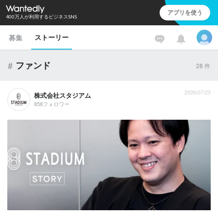
アプリを使う
400万人が利用するビジネスSNS
ストーリー
募集
#
ファンド
28
件
2026/07/23
株式会社スタジアム
858フォロワー