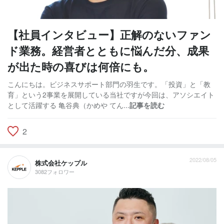
【社員インタビュー】正解のないファン
ド業務。経営者とともに悩んだ分、成果
が出た時の喜びは何倍にも。
こんにちは。ビジネスサポート部門の羽生です。「投資」と「教
育」という2事業を展開している当社ですが今回は、アソシエイト
として活躍する 亀谷典（かめや てん...
記事を読む
2
2022/08/05
株式会社ケップル
3082フォロワー