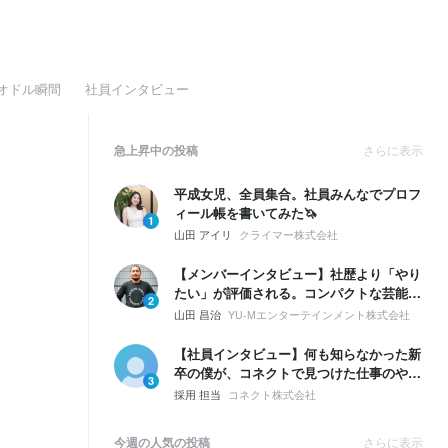
オドル瞬間
社員インタビュー
急上昇中の投稿
さらに表示
平成女児、全員集合。社員みんなでプロフ
ィール帳を書いてみた🦄
1
山田 アイリ
クライマー株式会社
【メンバーインタビュー】社歴より「やり
たい」が評価される。コンパクトな芸能事
2
務所で、20代マネージャーに起きたこと
山田 昌治
YU-Mエンターテインメント株式会社
【社員インタビュー】何も知らなかった新
卒の僕が、コネクトで見つけた仕事のやり
3
がい
採用 担当
コネクト株式会社
今週の人気の投稿
さらに表示