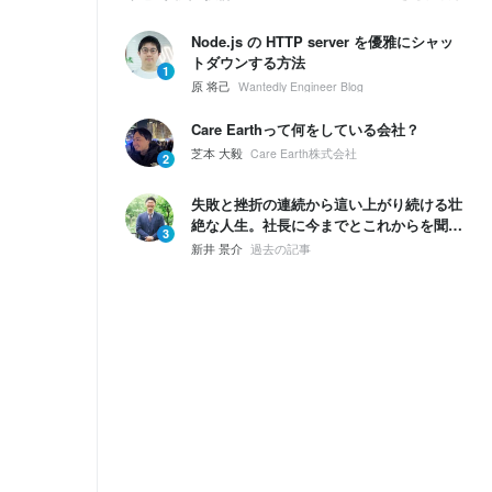
Node.js の HTTP server を優雅にシャッ
トダウンする方法
1
原 将己
Wantedly Engineer Blog
Care Earthって何をしている会社？
芝本 大毅
Care Earth株式会社
2
失敗と挫折の連続から這い上がり続ける壮
絶な人生。社長に今までとこれからを聞い
3
てみた。
新井 景介
過去の記事