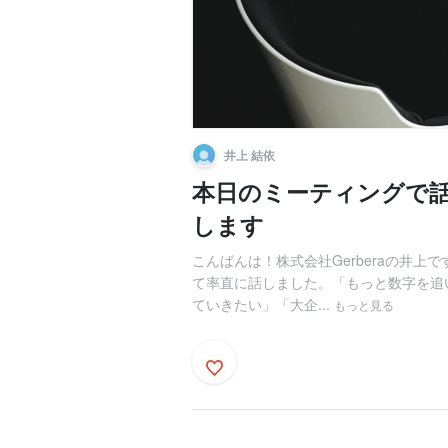
井上 結依
本日のミーティングで話
します
こんばんは！株式会社Gerberaの井上
て率直に話しました。「もっと数字を追
ていきたい」「大企...
もっと見る