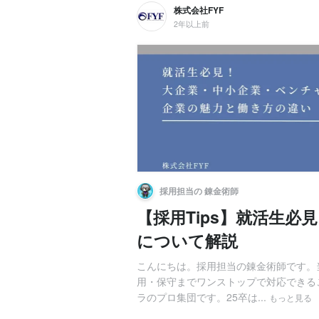
株式会社FYF
2年以上前
採用担当の 錬金術師
【採用Tips】就活生
について解説
こんにちは。採用担当の錬金術師です。
用・保守までワンストップで対応できる
ラのプロ集団です。25卒は...
もっと見る