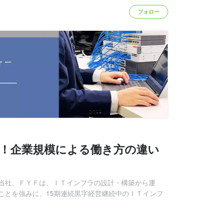
フォロー
必見！企業規模による働き方の違い
当社、ＦＹＦは、ＩＴインフラの設計・構築から運
ことを強みに、15期連続黒字経営継続中のＩＴインフ