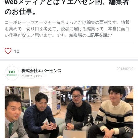
webメディアとは？エバセン的、編集者
のお仕事。
コーポレートマネージャー＆ちょっとだけ編集の西村です。情報
を集めて、切り口を考えて、読者に届ける編集って、本当に面白
い仕事だなぁと思います。でも、編集職の...
記事を読む
10
2018/02/15
株式会社エバーセンス
5900フォロワー