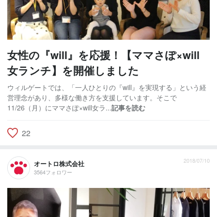
女性の『will』を応援！【ママさぽ×will
女ランチ】を開催しました
ウィルゲートでは、「一人ひとりの『will』を実現する」という経
営理念があり、多様な働き方を支援しています。そこで
11/26（月）にママさぽ×will女ラ...
記事を読む
22
2018/07/10
オートロ株式会社
3564フォロワー