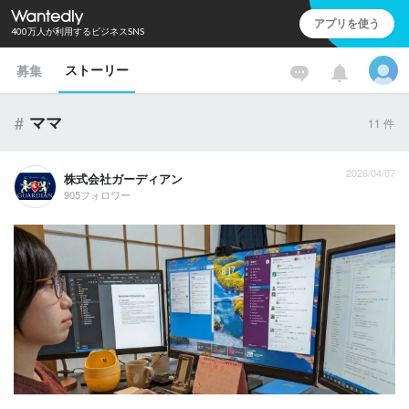
アプリを使う
400万人が利用するビジネスSNS
ストーリー
募集
#
ママ
11
件
2026/04/07
株式会社ガーディアン
905フォロワー