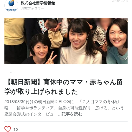
2018/05/18
株式会社留学情報館
5392フォロワー
【朝日新聞】育休中のママ・赤ちゃん留
学が取り上げられました
2018/03/30付けの朝日新聞DIALOGに、「２人目ママの育休戦
略……留学やボランティア、自身の可能性探り、広げる」という
座談会形式のインタービュー...
記事を読む
13