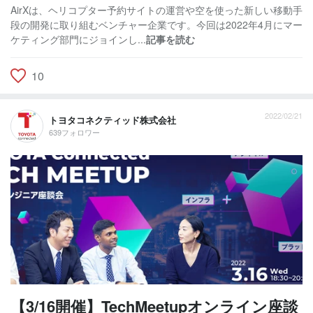
AirXは、ヘリコプター予約サイトの運営や空を使った新しい移動手
段の開発に取り組むベンチャー企業です。今回は2022年4月にマー
ケティング部門にジョインし...
記事を読む
10
2022/02/21
トヨタコネクティッド株式会社
639フォロワー
【3/16開催】TechMeetupオンライン座談