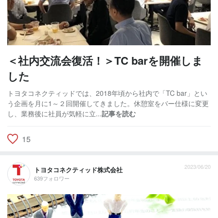
＜社内交流会復活！＞TC barを開催しま
した
トヨタコネクティッドでは、2018年頃から社内で「TC bar」とい
う企画を月に1～２回開催してきました。休憩室をバー仕様に変更
し、業務後に社員が気軽に立...
記事を読む
15
2023/06/20
トヨタコネクティッド株式会社
639フォロワー