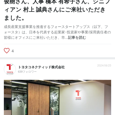
俊樹さん、人事 橋本 有希子さん、シニフ
ィアン 村上 誠典さんにご来社いただき
ました。
成長産業支援事業を推進するフォースタートアップス（以下、フ
ォースタ）は、日本を代表する起業家･投資家や事業/採用責任者の
皆様にオフィスにご来社いただき、市...
記事を読む
4
2024/06/25
トヨタコネクティッド株式会社
639フォロワー