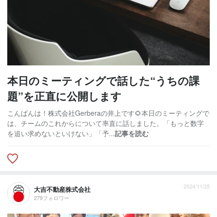
本日のミーティングで話した“うちの課
題”を正直に公開します
こんばんは！株式会社Gerberaの井上です🌻本日のミーティングで
は、チームのこれからについて率直に話しました。「もっと数字
を追い求めないといけない」「予...
記事を読む
2024/11/25
大吉不動産株式会社
279フォロワー