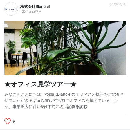
2022/10/13
株式会社Blanciel
120フォロワー
★オフィス見学ツアー★
みなさんこんにちは！今回はBlancielのオフィスの様子をご紹介さ
せていただきます★以前は神宮前にオフィスを構えていました
が、事業拡大に伴い約4年前に現...
記事を読む
5