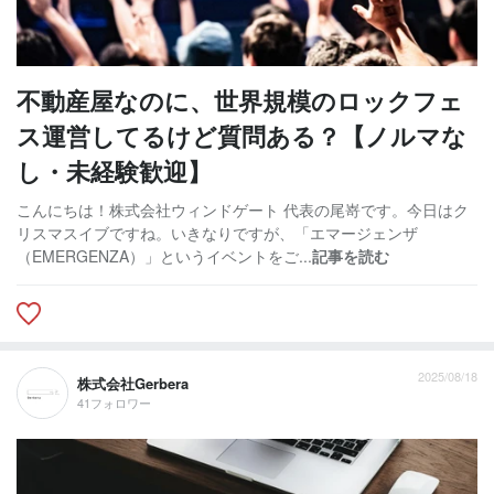
不動産屋なのに、世界規模のロックフェ
ス運営してるけど質問ある？【ノルマな
し・未経験歓迎】
こんにちは！株式会社ウィンドゲート 代表の尾嵜です。今日はク
リスマスイブですね。いきなりですが、「エマージェンザ
（EMERGENZA）」というイベントをご...
記事を読む
2025/08/18
株式会社Gerbera
41フォロワー