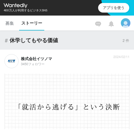
アプリを使う
400万人が利用するビジネスSNS
ストーリー
募集
#
休学してもやる価値
2
件
2024/02/11
株式会社イツノマ
3450フォロワー