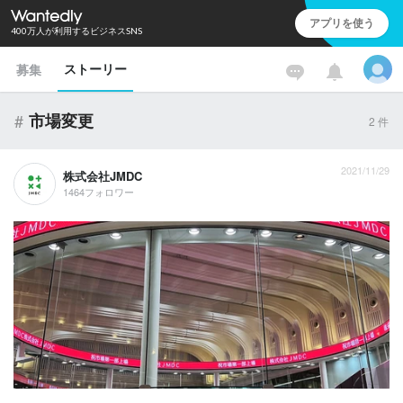
アプリを使う
400万人が利用するビジネスSNS
ストーリー
募集
#
市場変更
2
件
2021/11/29
株式会社JMDC
1464フォロワー