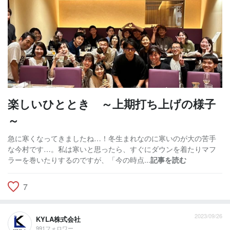
楽しいひととき ～上期打ち上げの様子
～
急に寒くなってきましたね…！冬生まれなのに寒いのが大の苦手
な今村です…。私は寒いと思ったら、すぐにダウンを着たりマフ
ラーを巻いたりするのですが、「今の時点...
記事を読む
7
2023/09/26
KYLA株式会社
991フォロワー