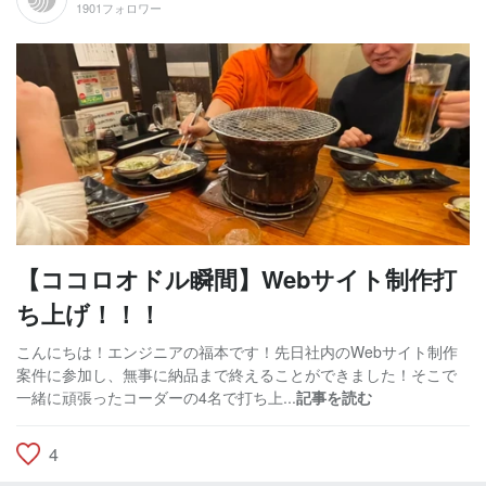
1901フォロワー
【ココロオドル瞬間】Webサイト制作打
ち上げ！！！
こんにちは！エンジニアの福本です！先日社内のWebサイト制作
案件に参加し、無事に納品まで終えることができました！そこで
一緒に頑張ったコーダーの4名で打ち上...
記事を読む
4