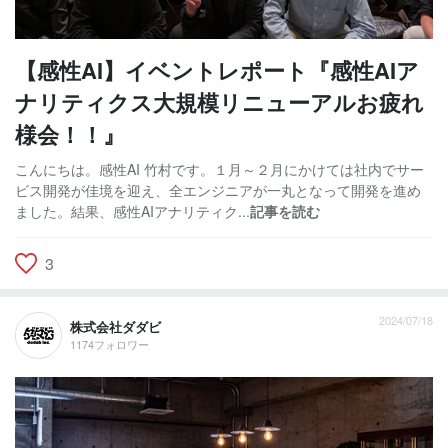
【感性AI】イベントレポート『感性AIア
ナリティクス大規模リニューアルお疲れ
様会！！』
こんにちは。感性AI 竹村です。１月～２月にかけては社内でサー
ビス開発が佳境を迎え、全エンジニアが一丸となって開発を進め
ました。結果、感性AIアナリティク...
記事を読む
3
2024/07/18
株式会社ダダビ
1174フォロワー