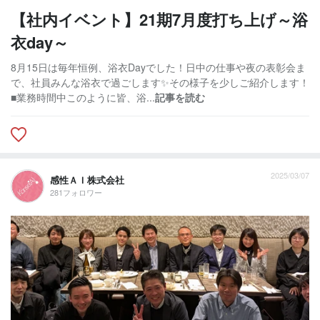
【社内イベント】21期7月度打ち上げ～浴
衣day～
8月15日は毎年恒例、浴衣Dayでした！日中の仕事や夜の表彰会ま
で、社員みんな浴衣で過ごします✨️その様子を少しご紹介します！
■業務時間中このように皆、浴...
記事を読む
2025/03/07
感性ＡＩ株式会社
281フォロワー