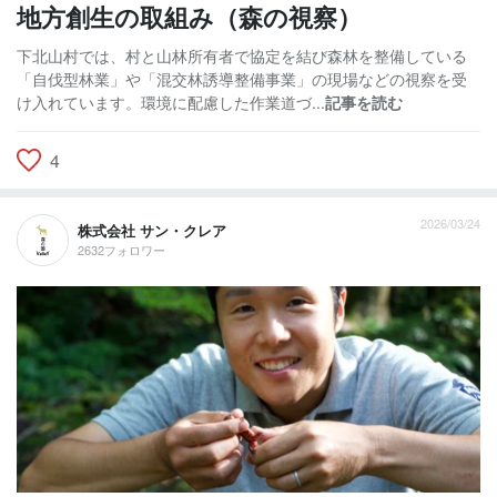
地方創生の取組み（森の視察）
下北山村では、村と山林所有者で協定を結び森林を整備している
「自伐型林業」や「混交林誘導整備事業」の現場などの視察を受
け入れています。環境に配慮した作業道づ...
記事を読む
4
2026/03/24
株式会社 サン・クレア
2632フォロワー