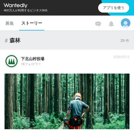
アプリを使う
400万人が利用するビジネスSNS
ストーリー
募集
#
森林
29
件
2026/05/12
下北山村役場
18フォロワー