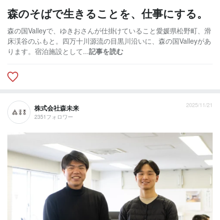
森のそばで生きることを、仕事にする。
森の国Valleyで、ゆきおさんが仕掛けていること愛媛県松野町、滑
床渓谷のふもと。四万十川源流の目黒川沿いに、森の国Valleyがあ
ります。宿泊施設として...
記事を読む
2025/11/21
株式会社森未来
2351フォロワー