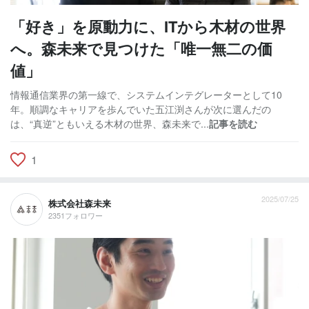
「好き」を原動力に、ITから木材の世界
へ。森未来で見つけた「唯一無二の価
値」
情報通信業界の第一線で、システムインテグレーターとして10
年。順調なキャリアを歩んでいた五江渕さんが次に選んだの
は、“真逆”ともいえる木材の世界、森未来で...
記事を読む
1
2025/07/25
株式会社森未来
2351フォロワー