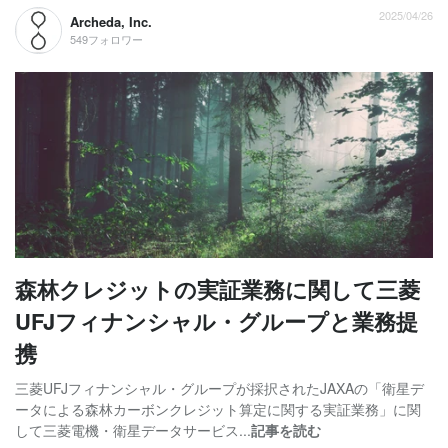
2025/04/26
Archeda, Inc.
549フォロワー
森林クレジットの実証業務に関して三菱
UFJフィナンシャル・グループと業務提
携
三菱UFJフィナンシャル・グループが採択されたJAXAの「衛星デ
ータによる森林カーボンクレジット算定に関する実証業務」に関
して三菱電機・衛星データサービス...
記事を読む