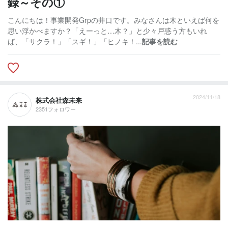
録～その①
こんにちは！事業開発Grpの井口です。みなさんは木といえば何を
思い浮かべますか？「えーっと…木？」と少々戸惑う方もいれ
ば、「サクラ！」「スギ！」「ヒノキ！...
記事を読む
2024/11/18
株式会社森未来
2351フォロワー