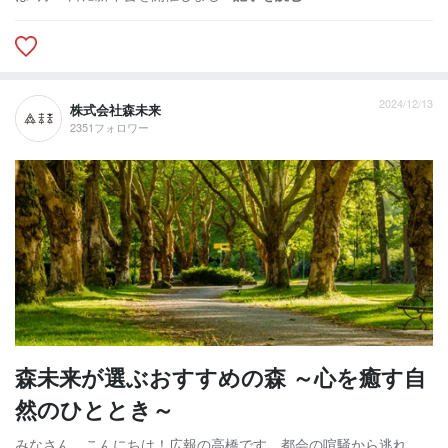
2024/12/13
株式会社森未来
2351フォロワー
森未来が選ぶおすすめの森 ～心を癒す自
然のひととき～
みなさん、こんにちは！広報の高橋です。都会の喧騒から逃れ、