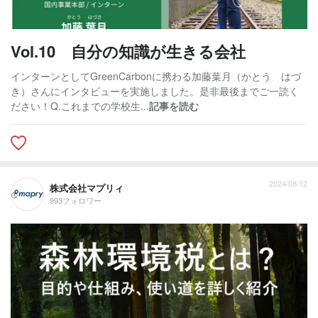
Vol.10 自分の知識が生きる会社
インターンとしてGreenCarbonに携わる加藤葉月（かとう はづ
き）さんにインタビューを実施しました。是非最後までご一読く
ださい！Q.これまでの学校生...
記事を読む
2024/08/12
株式会社マプリィ
993フォロワー