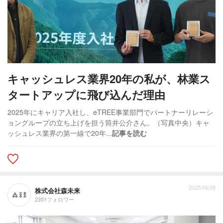
キャッシュレス業界20年の私が、林業ス
タートアップに飛び込んだ理由
2025年にキャリア入社し、eTREE事業部門でパートナーリレーシ
ョングループの立ち上げを担う筒井公介さん。（写真中央）キャ
ッシュレス業界の第一線で20年...
記事を読む
2025/06/28
株式会社森未来
2351フォロワー