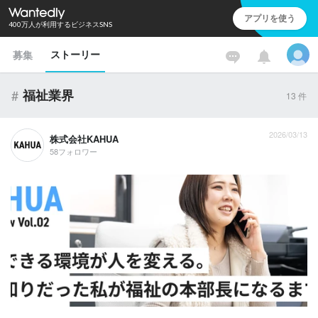
アプリを使う
400万人が利用するビジネスSNS
ストーリー
募集
#
福祉業界
13
件
2026/03/13
株式会社KAHUA
58フォロワー