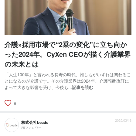
介護×採用市場で“2乗の変化”に立ち向か
った2024年。CyXen CEOが描く介護業界
の未来とは
「人生100年」と言われる長寿の時代、誰しもがいずれは関わるこ
とになるのが介護です。その介護業界は2024年、介護報酬改訂に
よって大きな影響を受け、今後も...
記事を読む
8
2025/03/16
株式会社beads
25フォロワー