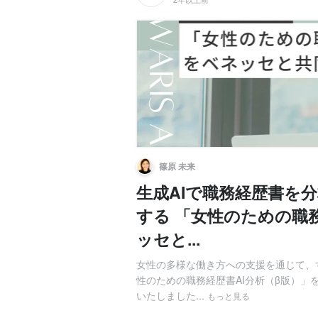
篠原 未来
生成AIで職務経歴書を
する 「女性のための職
ッセと...
女性の多様な働き方への支援を通じて、す
性のための職務経歴書AI分析（β版）」を
いたしました...
もっと見る