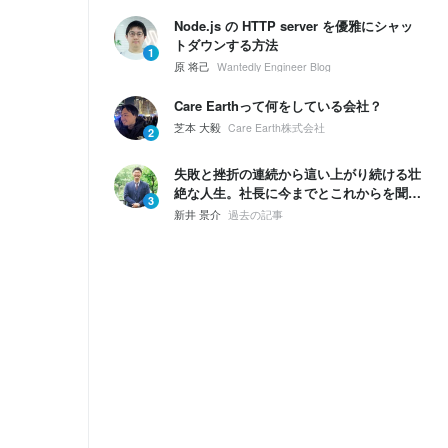
Node.js の HTTP server を優雅にシャッ
トダウンする方法
1
原 将己
Wantedly Engineer Blog
Care Earthって何をしている会社？
芝本 大毅
Care Earth株式会社
2
失敗と挫折の連続から這い上がり続ける壮
絶な人生。社長に今までとこれからを聞い
3
てみた。
新井 景介
過去の記事