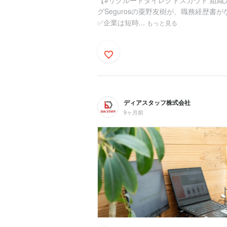
【#リクルートダイレクトスカウト 組織
グSegurosの粟野友樹が、職務経歴
✅企業は短時...
もっと見る
ディアスタッフ株式会社
9ヶ月前