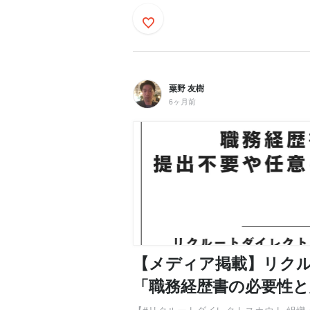
粟野 友樹
6ヶ月前
【メディア掲載】リク
「職務経歴書の必要性