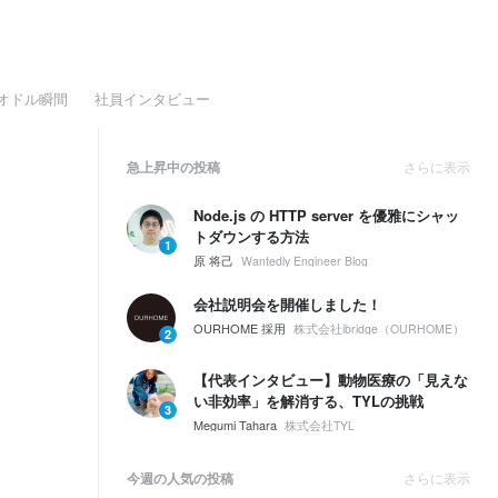
オドル瞬間
社員インタビュー
急上昇中の投稿
さらに表示
Node.js の HTTP server を優雅にシャッ
トダウンする方法
1
原 将己
Wantedly Engineer Blog
会社説明会を開催しました！
OURHOME 採用
株式会社ibridge（OURHOME）
2
【代表インタビュー】動物医療の「見えな
い非効率」を解消する、TYLの挑戦
3
Megumi Tahara
株式会社TYL
今週の人気の投稿
さらに表示