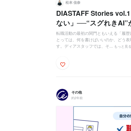
松本 佳奈
DIASTAFF Storie
ない」──“スグれきAI”
転職活動の最初の関門ともいえる「履歴
とっては、何を書けばいいのか、どう表
す。ディアスタッフでは、そ...
もっと見
その他
約2年前