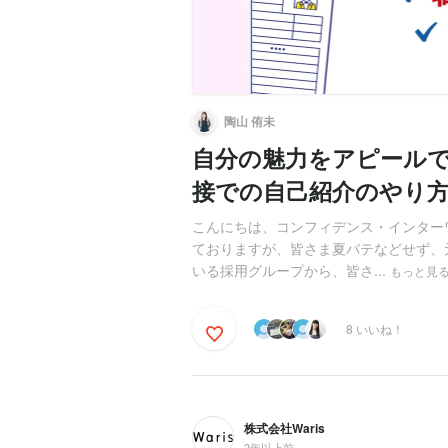
陶山 侑未
自分の魅力をアピール
接での自己紹介のやり方
こんにちは、コンフィデンス・インター
ておりますが、皆さま夏バテなどせず、
いる採用グループから、皆さ...
もっと見
8 いいね！
株式会社Waris
2年以上前