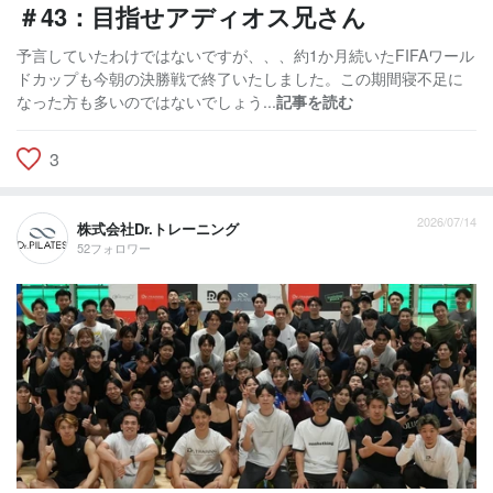
＃43：目指せアディオス兄さん
予言していたわけではないですが、、、約1か月続いたFIFAワール
ドカップも今朝の決勝戦で終了いたしました。この期間寝不足に
なった方も多いのではないでしょう...
記事を読む
3
2026/07/14
株式会社Dr.トレーニング
52フォロワー