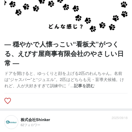
― 穏やかで人懐っこい“看板犬”がつく
る、えびす屋商事有限会社のやさしい日
常 ―
ドアを開けると、ゆっくりと顔を上げる2匹のわんちゃん。名前
は“ジャスパー”と“ジュエル”。2匹はどちらも元・盲導犬候補。け
れど、人が大好きすぎて訓練中に「...
記事を読む
2025/09/18
株式会社Shinker
62フォロワー