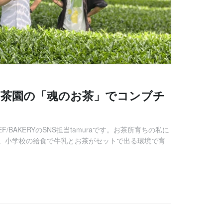
田茶園の「魂のお茶」でコンブチ
F/BAKERYのSNS担当tamuraです。お茶所育ちの私に
。小学校の給食で牛乳とお茶がセットで出る環境で育