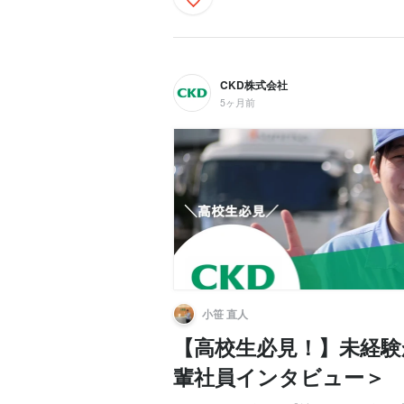
CKD株式会社
5ヶ月前
小笹 直人
【高校生必見！】未経
輩社員インタビュー＞