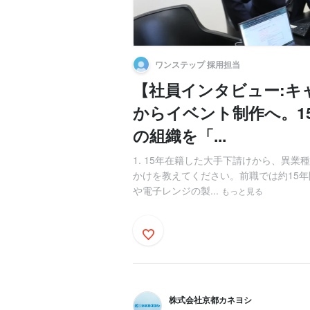
ワンステップ 採用担当
【社員インタビュー:キ
からイベント制作へ。1
の組織を「...
1. 15年在籍した大手下請けから、異
かけを教えてください。前職では約15年
や電子レンジの製...
もっと見る
株式会社京都カネヨシ