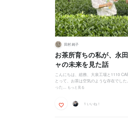
田村 純子
お茶所育ちの私が、永
ャの未来を見た話
こんにちは、総務、大泉工場と1110 CAE
とって、お茶は空気のような存在でした
った...
もっと見る
1 いいね！