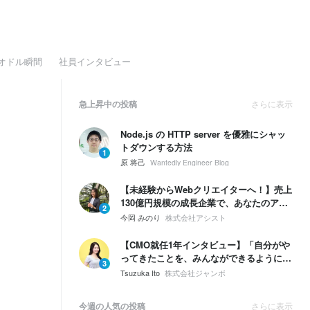
オドル瞬間
社員インタビュー
急上昇中の投稿
さらに表示
Node.js の HTTP server を優雅にシャッ
トダウンする方法
1
原 将己
Wantedly Engineer Blog
【未経験からWebクリエイターへ！】売上
130億円規模の成長企業で、あなたのアイ
2
デアを形にする「WEB制作／コーダ...
今岡 みのり
株式会社アシスト
【CMO就任1年インタビュー】「自分がや
ってきたことを、みんなができるように」
3
CMOが語るマーケティング組織のこれか
Tsuzuka Ito
株式会社ジャンボ
ら
今週の人気の投稿
さらに表示