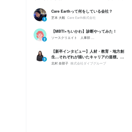
Care Earthって何をしている会社？
芝本 大毅
Care Earth株式会社
1
【MBTI×ちいかわ】診断やってみた！
ソースクリエイト 人事部
会社紹介｜ソースクリエイ
2
【新卒インタビュー】人材・教育・地方創
生…それぞれが描いたキャリアの道標。僕
3
たちが「ダイブ」を選んだ理由
北村 奈那子
株式会社ダイブグループ