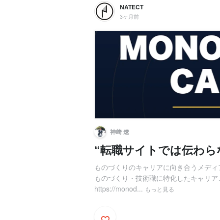
NATECT
3ヶ月前
神﨑 遼
“転職サイトでは伝わら
ものづくりのキャリアに向き合うメディ
ものづくり・技術職に特化したキャリア
https://monod...
もっと見る