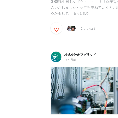
GBS誕生日おめでと～～～！！！🥳実は先
入いたしました～✨年を重ねていくと、
るかもしれ...
もっと見る
2 いいね！
株式会社オフグリッド
11ヶ月前