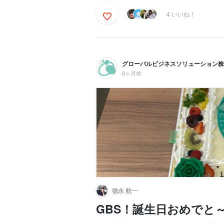
4 いいね！
グローバルビジネスソリューション株
8ヶ月前
徳永 航一
GBS！誕生日おめでと～