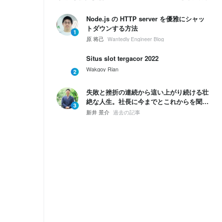
Node.js の HTTP server を優雅にシャッ
トダウンする方法
1
原 将己
Wantedly Engineer Blog
Situs slot tergacor 2022
Wakgoy Rian
2
失敗と挫折の連続から這い上がり続ける壮
絶な人生。社長に今までとこれからを聞い
3
てみた。
新井 景介
過去の記事