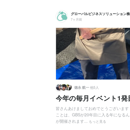
グローバルビジネスソリューション株
7ヶ月前
徳永 航一
他5人
今年の毎月イベント1発
皆さんあけましておめでとうございます！
ことは、GBSが20年目に入る年になるん
が開催されます...
もっと見る