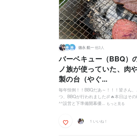
徳永 航一
他3人
バーベキュー（BBQ）
ノ族が使っていた、肉
製の台（やぐ...
毎年恒例！！BBQだあ～！！！皆さん、
つ、BBQが行われました🍖🔥本日は
^^設営と下準備開幕優...
もっと見る
1 いいね！