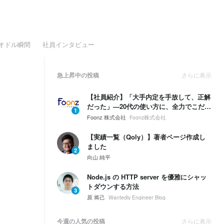
オドル瞬間
社員インタビュー
急上昇中の投稿
さらに表示
【社員紹介】「大手内定を手放して、正解
だった」—20代の使い方に、全力でこだわ
1
った理由。
Foonz 株式会社
Foonz株式会社
【実績一覧（Qoly）】著者ページ作成し
ました
2
向山 純平
Node.js の HTTP server を優雅にシャッ
トダウンする方法
3
原 将己
Wantedly Engineer Blog
今週の人気の投稿
さらに表示