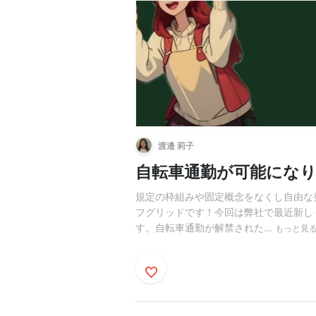
渡邉 莉子
自転車通勤が可能にな
規定の枠組みや固定概念をなくし自由な
フグリッドです！今回は弊社で最近新し
す。自転車通勤が解禁された...
もっと見