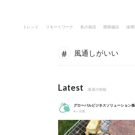
トレンド
リモートワーク
私の就活
開発秘話
採用
風通しがいい
Latest
最新の投稿
グローバルビジネスソリューション株
4ヶ月前