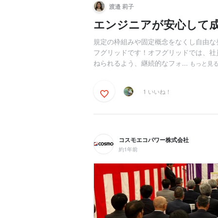
渡邉 莉子
エンジニアが安心して
規定の枠組みや固定概念をなくし自由な
フグリッドです！オフグリッドでは、社
ねられるよう、継続的なフォ...
もっと見
1 いいね！
コスモエコパワー株式会社
約1年前