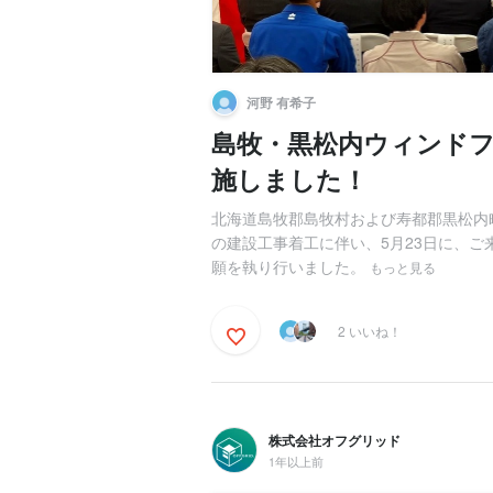
河野 有希子
島牧・黒松内ウィンド
施しました！
北海道島牧郡島牧村および寿都郡黒松内
の建設工事着工に伴い、5月23日に、
願を執り行いました。
もっと見る
2 いいね！
株式会社オフグリッド
1年以上前