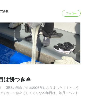
式会社
フォロー
目は餅つき🎍
！GBSの徳永です🍌2026年になりました！！という
ですね～✨🎂🎉そしてそんな20年目は、毎月イベント