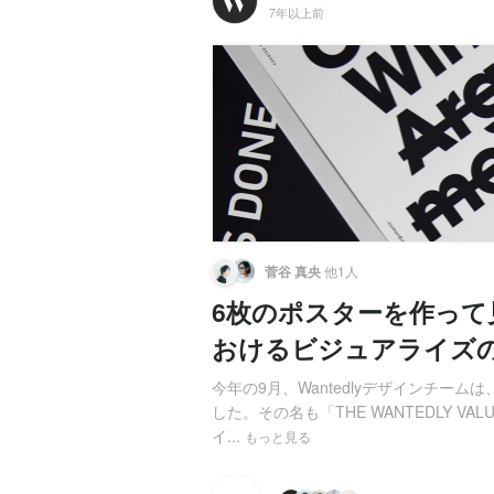
7年以上前
菅谷 真央
他1人
6枚のポスターを作っ
おけるビジュアライズ
今年の9月、Wantedlyデザインチー
した。その名も「THE WANTEDLY 
イ...
もっと見る