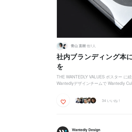
青山 直樹
他1人
社内ブランディング本
を
THE WANTEDLY VALUES ポス
Wantedlyデザインチームで Wantedly Cultu
34 いいね！
Wantedly Design