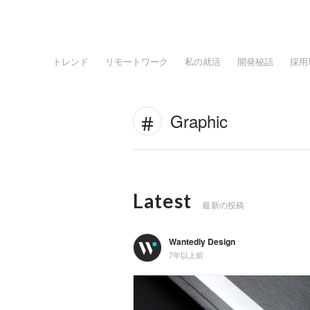
トレンド
リモートワーク
私の就活
開発秘話
採用
Graphic
Latest
最新の投稿
Wantedly Design
7年以上前