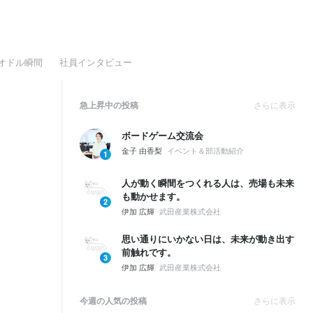
オドル瞬間
社員インタビュー
急上昇中の投稿
さらに表示
ボードゲーム交流会
金子 由香梨
イベント＆部活動紹介
1
人が動く瞬間をつくれる人は、売場も未来
も動かせます。
2
伊加 広輝
武田産業株式会社
思い通りにいかない日は、未来が動き出す
前触れです。
3
伊加 広輝
武田産業株式会社
今週の人気の投稿
さらに表示