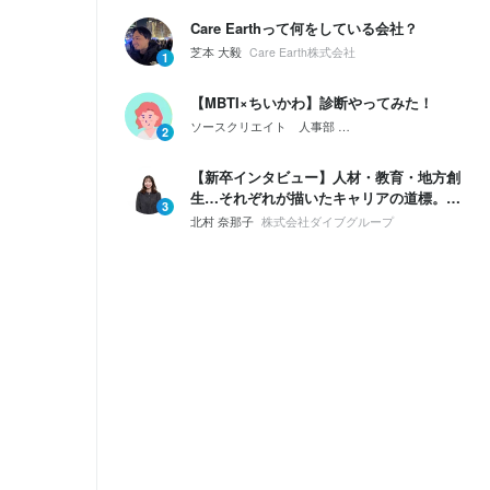
Care Earthって何をしている会社？
芝本 大毅
Care Earth株式会社
1
【MBTI×ちいかわ】診断やってみた！
ソースクリエイト 人事部
会社紹介｜ソースクリエイ
2
【新卒インタビュー】人材・教育・地方創
生…それぞれが描いたキャリアの道標。僕
3
たちが「ダイブ」を選んだ理由
北村 奈那子
株式会社ダイブグループ