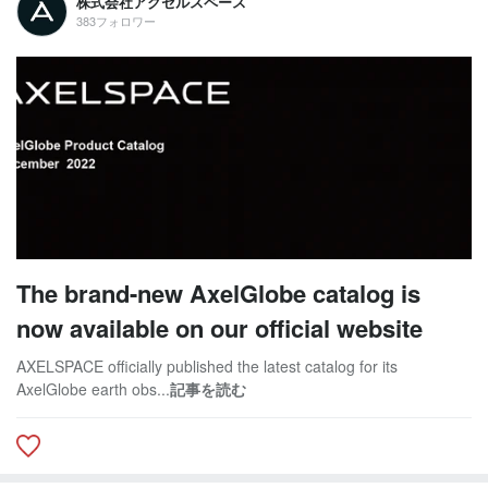
株式会社アクセルスペース
383フォロワー
The brand-new AxelGlobe catalog is
now available on our official website
AXELSPACE officially published the latest catalog for its
AxelGlobe earth obs...
記事を読む