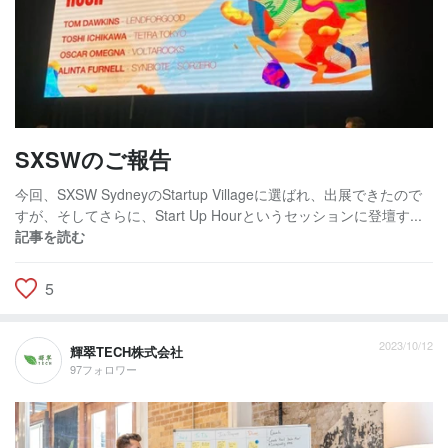
SXSWのご報告
今回、SXSW SydneyのStartup Villageに選ばれ、出展できたので
すが、そしてさらに、Start Up Hourというセッションに登壇す...
記事を読む
5
2023/10/12
輝翠TECH株式会社
97フォロワー