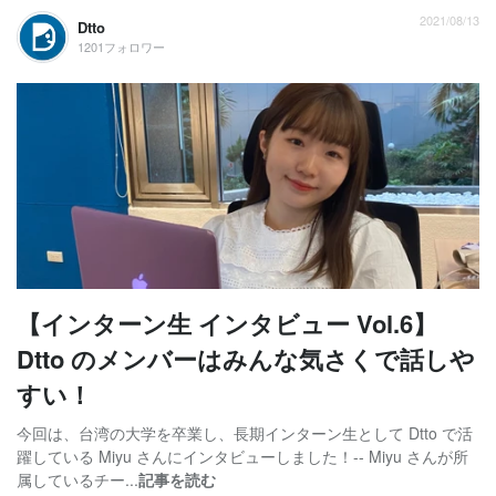
2021/08/13
Dtto
1201フォロワー
【インターン生 インタビュー Vol.6】
Dtto のメンバーはみんな気さくで話しや
すい！
今回は、台湾の大学を卒業し、長期インターン生として Dtto で活
躍している Miyu さんにインタビューしました！-- Miyu さんが所
属しているチー...
記事を読む