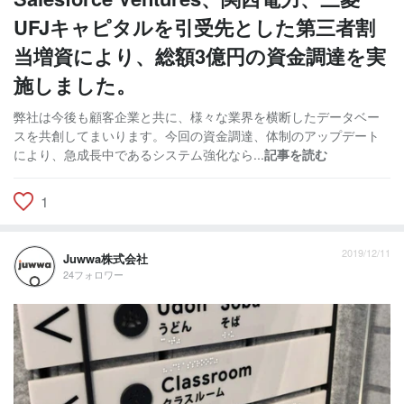
UFJキャピタルを引受先とした第三者割
当増資により、総額3億円の資金調達を実
施しました。
弊社は今後も顧客企業と共に、様々な業界を横断したデータベー
スを共創してまいります。今回の資金調達、体制のアップデート
により、急成長中であるシステム強化なら...
記事を読む
1
2019/12/11
Juwwa株式会社
24フォロワー