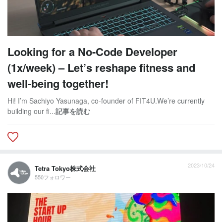
Looking for a No-Code Developer
(1x/week) – Let’s reshape fitness and
well-being together!
Hi! I’m Sachiyo Yasunaga, co-founder of FIT4U.We’re currently
building our fi...
記事を読む
2023/10/24
Tetra Tokyo株式会社
550フォロワー