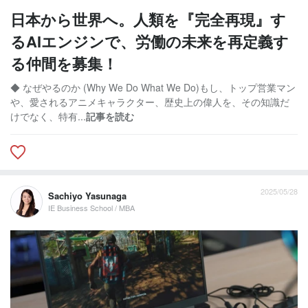
日本から世界へ。人類を『完全再現』す
るAIエンジンで、労働の未来を再定義す
る仲間を募集！
◆ なぜやるのか (Why We Do What We Do)もし、トップ営業マン
や、愛されるアニメキャラクター、歴史上の偉人を、その知識だ
けでなく、特有...
記事を読む
2025/05/28
Sachiyo Yasunaga
IE Business School / MBA