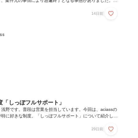
いて、案件元の事情により急遽終了となる事態がありました。当
する前提でメンバーが現場へ出社したところ、現地で突然終了
なり、関係者にとってもかなり戸惑いの大きい状況でした。突
14日前
力会社様にご不安とご迷惑をおかけする形となりました。
、まず関係者への説明と必要な対応を優先し、状況の整理を進めて
ては、関係各所とのやり取りを経て、aciassとして一定の整
ss
方で、個別の社名や詳細な経緯を公表...
度「しっぽフルサポート」
浅野です。普段は営業を担当しています。今回は、aciassの
が特に好きな制度、「しっぽフルサポート」について紹介しま
ポート」とは「しっぽフルサポート」は、愛犬と暮らすメンバ
です。お迎え準備サポート、お誕生日・記念日ギフト、保険・
29日前
ペット育休制度、ペットロス休暇など、愛犬との暮らしに関わ