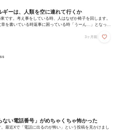
ルギーは、人類を空に連れて行くか
ssの東です。考え事をしている時、人はなぜか椅子を回します。
文章を書いている時返事に困っている時「うーん…」となって
子が少し回っている。この文章を考えている今も椅子は回って
回転に使われるエネルギーってどれくらいなんだろう、集約し
3ヶ月前
ろう。今日はそんな突飛な疑問について真面目に考えてみたい
人はどれくらい回っているのか一般的なオフィスチェア。座っ
回転左右にゆらゆらを繰り返します。ここではかなり控えめ
ss
回転 とします。つまり2分で1回転。かなりリアルだ...
らない電話番号」がめちゃくちゃ怖かった
す。最近Xで「電話に出るのが怖い」という投稿を見かけまし