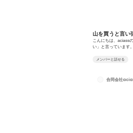
山を買うと言い
こんにちは、acia
い」と言っています
思います。↓こんな
意外と近づいてきて
メンバーと話せる
いません。買っても
持っていない人が山
少し状況が変わりま
合同会社acia
のか昔の記事でも書き