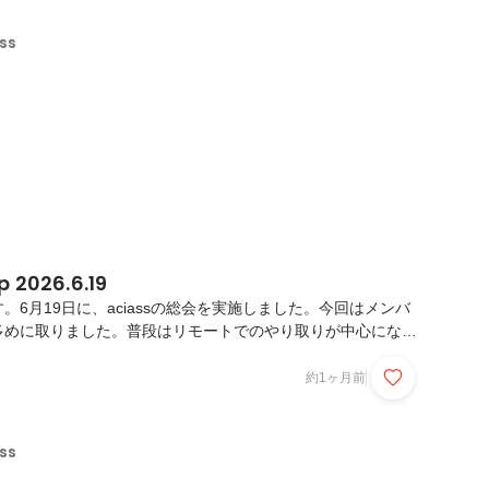
サポートしています。最初にこの制度を知ったときは、「犬を
れしい制度だな」という印象でした。でも、内容を知るうち
ss
が何を大切にしているのか」が表れている制度なんだと感...
p 2026.6.19
。6月19日に、aciassの総会を実施しました。今回はメンバ
多めに取りました。普段はリモートでのやり取りが中心になる
所に集まれる機会は限られています。だからこそ、ただ情報を
、それぞれがどう感じているのか、これからどう動いていくの
約1ヶ月前
と考えていました。共有よりも、対話を多めに前回のmeet
返りや3期の方針、会社の現在地について共有しました。その
容を繰り返すのではなく、今動いていることやこれから進めて
ss
、より具体的に話す時間にしました。特に、新...