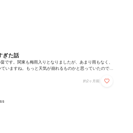
すぎた話
ssの畠です。関東も梅雨入りとなりましたが、あまり雨もなく、
いていますね。もっと天気が崩れるものかと思っていたので、
、湖へと出かけてきました。個人的に印象的だった出来事があ
はそのお話をさせていただきます。出鼻、いや出耳をくじかれ
約2ヶ月前
時間ほどのドライブになりました。標高が上がるにつれて気温
ると涼しい風が車内に入ってきます。街中ではすっかり暑さを
いましたが、その場所だけは別世界のような心地よさでした。
ss
到着。対岸まで見渡せる小さな湖、ほど良い日差しと、...