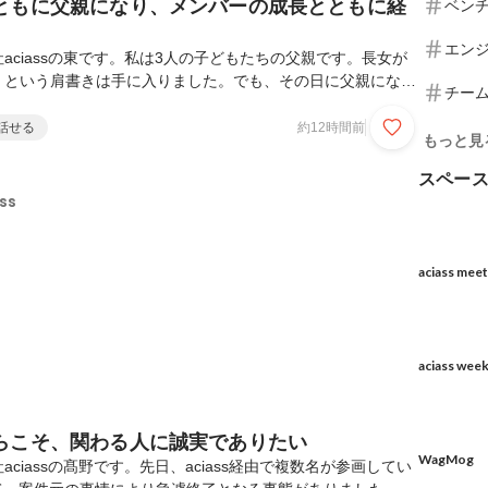
ともに父親になり、メンバーの成長とともに経
ベン
エン
aciassの東です。私は3人の子どもたちの父親です。長女が
」という肩書きは手に入りました。でも、その日に父親になれ
チー
答えは違います。子どもが泣けば慌て、熱を出せばどうしたら
むつ替えもぎこちない。毎日少しずつ経験を積みながら、よう
話せる
約12時間前
もっと見
てきたのだと思います。そして最近、それとよく似たことを会
。私は会社の役員であり、技術責任者です。会社を設立した日
スペー
ありましたが、その日に「経営者」になれたわけではありませ
ss
し、メンバーが増え、一人ひとりの役割が変わるたびに...
aciass meet
aciass wee
らこそ、関わる人に誠実でありたい
WagMog
ciassの髙野です。先日、aciass経由で複数名が参画してい