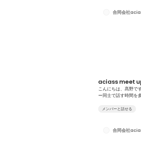
るさまざまな場面を
飼っている人にはう
合同会社acia
に、それ以上に「会社
aciass meet u
こんにちは、髙野です
ー同士で話す時間を
ため、全員が同じ場
伝えるだけではなく
メンバーと話せる
かを話せる場にしたい
upでは、2期の振り
ため今回は、同じ内
合同会社acia
いきたいことについて