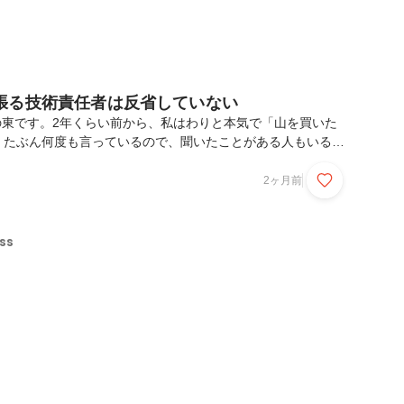
張る技術責任者は反省していない
ssの東です。2年くらい前から、私はわりと本気で「山を買いた
。たぶん何度も言っているので、聞いたことがある人もいると
記事も書きました。この記事から2年近くが経ち、ふと「あれ、
ないか？」と思うことがあります。もちろん、まだ山は持って
2ヶ月前
いません。候補地もありません。現時点で言えることは、山を
について語っているというだけです。ただ、それでも以前とは
した。今日はそんな話です。そもそも山を買うのが目的だった
ss
ましたが、私は別に山そのものが欲しかったわけでは...