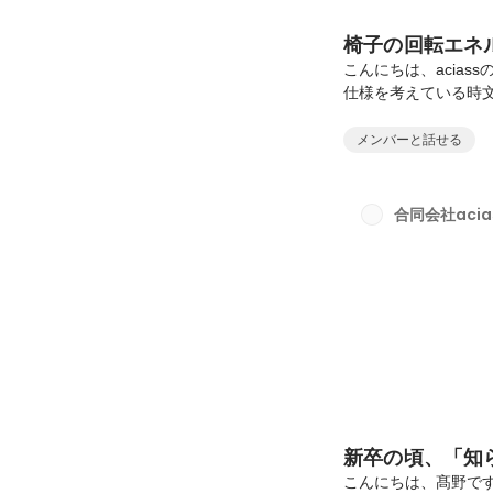
椅子の回転エネ
こんにちは、acia
仕様を考えている時
いる時気づくと、椅
います。この椅子の
メンバーと話せる
たら何ができるんだ
と思います。まず、
た状態で、半回転1
合同会社acia
に、 1分あたり0.5
新卒の頃、「知
こんにちは、髙野で