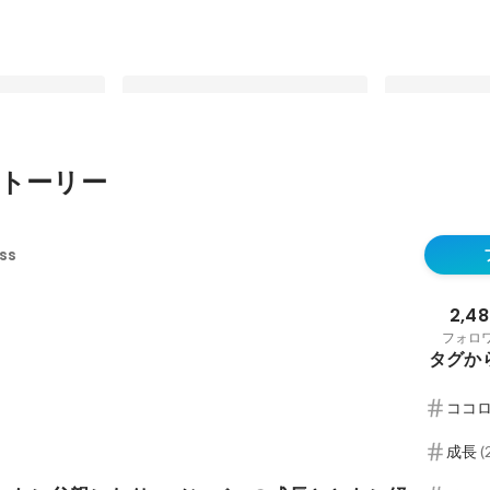
トーリー
に父親になり、
小さな会社だからこそ、関わる人に
私の推し社内
もに経営者にな
誠実でありたい
ート」
ss
最新順で表示
最新順で表示
2,48
フォロ
タグか
ココ
成長
(