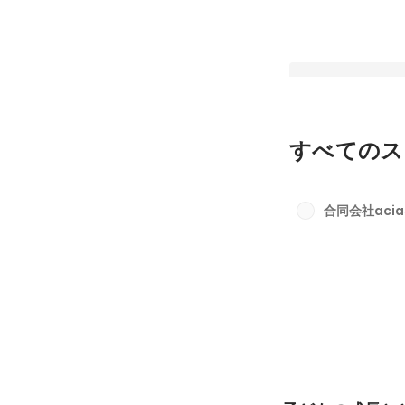
すべてのス
子どもの成長ととも
メンバーの成長とと
合同会社acia
る
最新順で表示