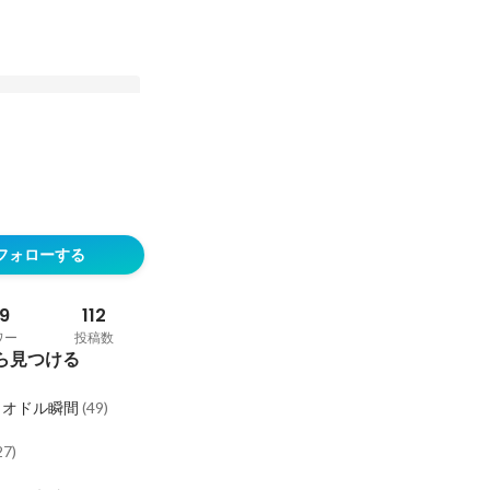
制度「しっぽフルサポ
フォローする
9
112
ワー
投稿数
ら見つける
ロオドル瞬間
(
49
)
27
)