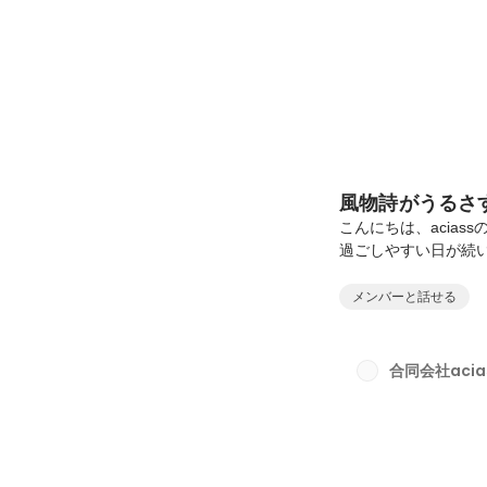
風物詩がうるさ
こんにちは、acia
過ごしやすい日が続
梅雨入り前の週末に
りましたので、今日
メンバーと話せる
る目的地まで片道4
は下がり、窓を開け
感じる季節になって
合同会社acia
そして、目当ての湖に