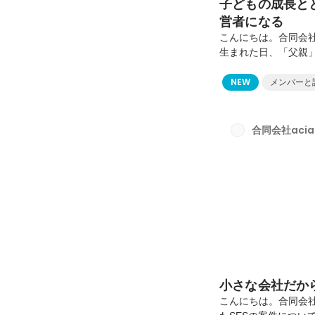
子どもの成長と
営者になる
こんにちは。合同会社
生まれた日、「父親
たかと言われると、
いいか分からず、お
NEW
メンバーと
やく父親らしくなっ
社でも感じています
からその肩書きでは
合同会社acia
んでした。会社が成長
小さな会社だか
こんにちは。合同会社a