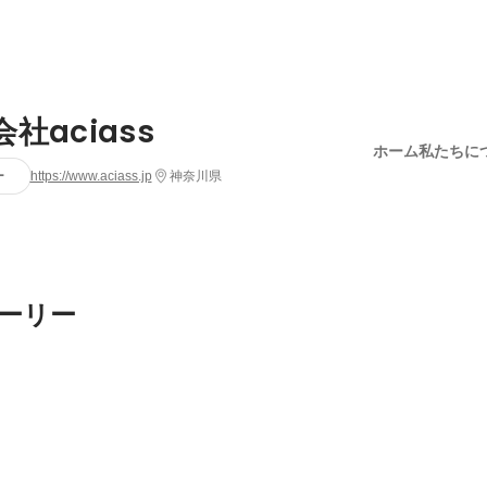
社aciass
ホーム
私たちに
ー
https://www.aciass.jp
神奈川県
ーリー