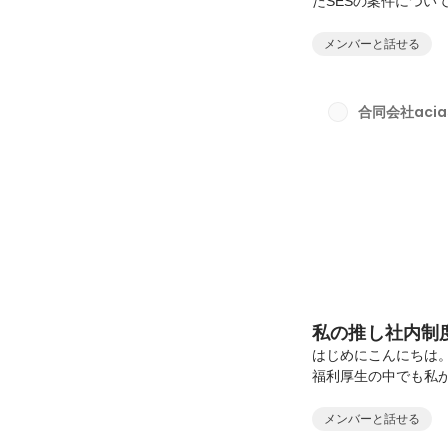
たSESの案件につ
日も通常どおり稼働
の説明を受ける形と
メンバーと話せる
然の終了により、協
aciassとしては
きました。本件につい
合同会社acia
理はついています。一
私の推し社内制
はじめにこんにちは。
福利厚生の中でも私
す。「しっぽフルサ
ーを支える福利厚生
メンバーと話せる
予防接種サポート、