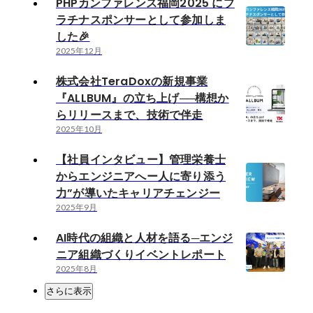
PHPカンファレンス福岡2025 にプ
ラチナスポンサーとして参加しま
した🎉
2025年12月
株式会社TeraDoxの新規事業
『ALLBUM』の立ち上げ──構想か
らリリースまで、技術で伴走
2025年10月
【社員インタビュー】管理栄養士
からエンジニアへー人に寄り添う
力”が導いたキャリアチェンジー
2025年9月
AI時代の組織と人材を語る─エンジ
ニア組織づくりイベントレポート
2025年8月
さらに表示