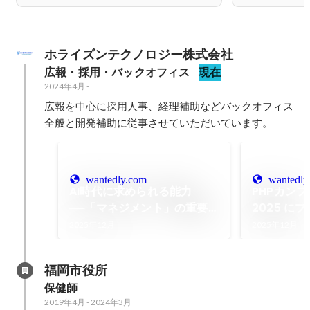
ホライズンテクノロジー株式会社
広報・採用・バックオフィス
現在
2024年4月
-
広報を中心に採用人事、経理補助などバックオフィス
全般と開発補助に従事させていただいています。
wantedly.com
wantedly
AI時代に求められる能力
PHPカン
──「マネジメント」の重要
2025 に
性を全員で学びました
として参加
2025年12月
2025年12月
福岡市役所
保健師
2019年4月
-
2024年3月