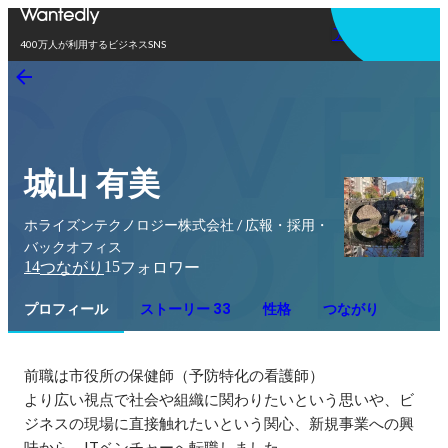
アプリを使う
400万人が利用するビジネスSNS
城山 有美
ホライズンテクノロジー株式会社 / 広報・採用・
バックオフィス
14
15
つながり
フォロワー
プロフィール
ストーリー 33
性格
つながり
前職は市役所の保健師（予防特化の看護師）

より広い視点で社会や組織に関わりたいという思いや、ビ
ジネスの現場に直接触れたいという関心、新規事業への興
味から、ITベンチャーへ転職しました。
