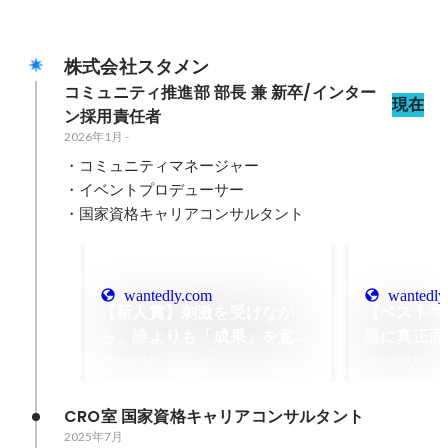
株式会社スタメン
コミュニティ推進部 部長 兼 新卒/インター
現在
ン採用責任者
2026年1月
-
・コミュニティマネージャー

・イベントプロデューサー

・国家資格キャリアコンサルタント
wantedly.com
wantedly
【新人賞】刺激を受けなが
【ベストマ
ら、誰よりも「成果」を意識
題に真正面
して粘り強く挑戦し掴んだ部
頼できるメ
2026年3月
2026年3月
門賞_青島奈穂
ながらチー
ことで掴ん
CRO室 国家資格キャリアコンサルタント
人
2025年7月