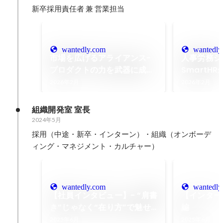
新卒採用責任者 兼 営業担当
wantedly.com
wantedly
市場を広げるアライアンス-
人事労務シ
プロダクトの力を武器に成長
SmartH
を加速させるスタメンの挑戦
ードにリプ
2026年2月
2026年2月
3つのこと
組織開発室 室長
2024年5月
採用（中途・新卒・インターン）・組織（オンボーデ
ィング・マネジメント・カルチャー）
wantedly.com
wantedly
【社員インタビュー】- “肩書
【インター
き”じゃなく“在り方”で魅せ
編
る。新卒1年目デザイナーが
2025年6月
2025年6月