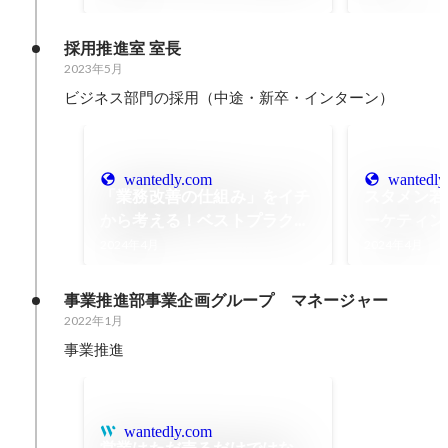
スタメンで見つけた答え
採用推進室 室長
2023年5月
ビジネス部門の採用（中途・新卒・インターン）
wantedly.com
wantedly
「業務改善の仕組み」をイチ
スタメン若
から考える！ベストプラクテ
ーケティン
ィス会をインターンで初開催
2024年4月
2024年4月
事業推進部事業企画グループ　マネージャー
2022年1月
事業推進
wantedly.com