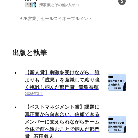
3
清家 航
と
その他2人
が+1
B2B営業、セールスイネーブルメント
出版と執筆
【新人賞】刺激を受けながら、誰
よりも「成果」を意識して粘り強
く挑戦し掴んだ部門賞_青島奈穂
2026年3月
【ベストマネジメント賞】課題に
真正面から向き合い、信頼できる
メンバーに支えられながらチーム
全体で前へ進むことで掴んだ部門
賞_石田義人