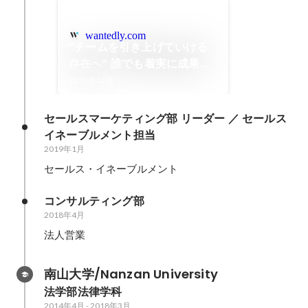
wantedly.com
“チームを引き上げていける
存在へ” 誰でも着実に成果を
挙げられるような「滑走路」
2019年12月
を用意したい。
セールスマーケティング部 リーダー ／ セールス
イネーブルメント担当
2019年1月
セールス・イネーブルメント
コンサルティング部
2018年4月
法人営業
南山大学/Nanzan University
法学部法律学科
2014年4月
-
2018年3月