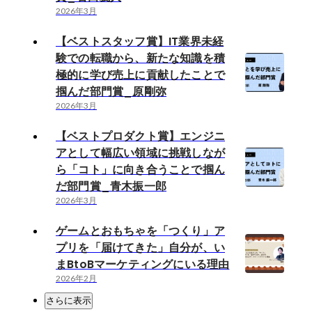
2026年3月
【ベストスタッフ賞】IT業界未経
験での転職から、新たな知識を積
極的に学び売上に貢献したことで
掴んだ部門賞_原剛弥
2026年3月
【ベストプロダクト賞】エンジニ
アとして幅広い領域に挑戦しなが
ら「コト」に向き合うことで掴ん
だ部門賞_青木振一郎
2026年3月
ゲームとおもちゃを「つくり」ア
プリを「届けてきた」自分が、い
まBtoBマーケティングにいる理由
2026年2月
さらに表示