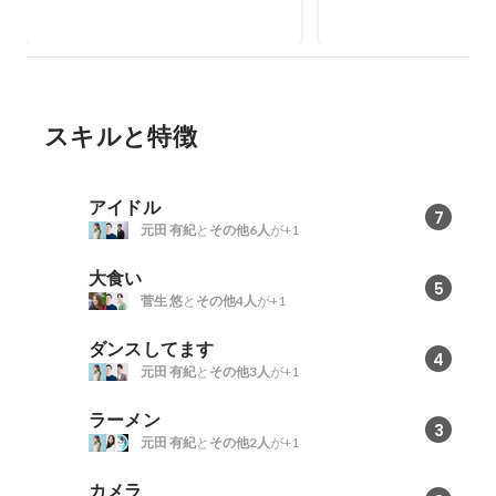
スキルと特徴
アイドル
7
元田 有紀
と
その他6人
が+1
大食い
5
菅生 悠
と
その他4人
が+1
ダンスしてます
4
元田 有紀
と
その他3人
が+1
ラーメン
3
元田 有紀
と
その他2人
が+1
カメラ