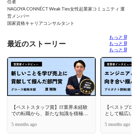
任者 

NAGOYA CONNÉCT Weak Ties女性起業家コミュニティ 運
営メンバー

国家資格キャリアコンサルタント
もっと見る
最近のストーリー
もっと見る
もっと見る
【ベストスタッフ賞】IT業界未経験
【ベストプロ
での転職から、新たな知識を積極的
として幅広い
に学び売上に貢献したことで掴んだ
「コト」に向
5 months ago
5 months ago
部門賞_原剛弥
門賞_青木振