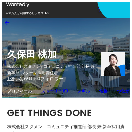
アプリを使う
400万人が利用するビジネスSNS
久保田 桃加
株式会社スタメン / コミュニティ推進部 部長 兼
新卒/インターン採用責任者
138
100
つながり
フォロワー
プロフィール
ストーリー 69
スキル
性格
つなが
GET THINGS DONE
株式会社スタメン　コミュニティ推進部 部長 兼 新卒採用責