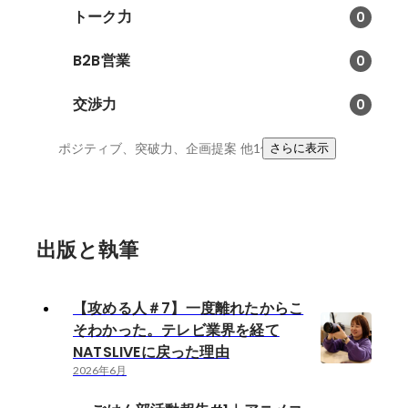
トーク力
0
B2B営業
0
交渉力
0
ポジティブ、突破力、企画提案
他1件
さらに表示
出版と執筆
【攻める人＃7】一度離れたからこ
そわかった。テレビ業界を経て
NATSLIVEに戻った理由
2026年6月