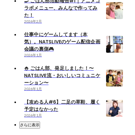
🍳 ごはん部活動報告#1｜アニメコ
ラボメニュー、みんなで作ってみ
た！
2026年2月
仕事中にゲームしてます（本
気）。NATSLIVEのゲーム配信企画
会議の裏側🎮
2026年1月
🍚 ごはん部、発足しました！〜
NATSLIVE流・おいしいコミュニケ
ーション〜
2026年1月
【攻める人#6】二足の草鞋、履く
予定はなかった
2026年1月
さらに表示