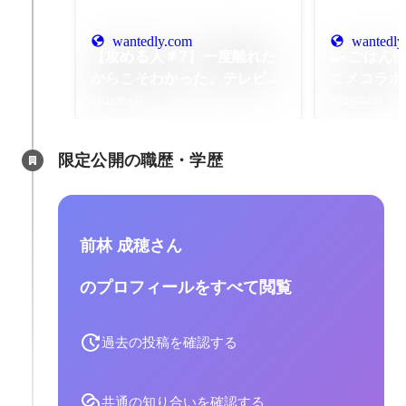
wantedly.com
wantedly
【攻める人＃7】一度離れた
🍳 ごはん
からこそわかった。テレビ業
ニメコラボ
界を経てNATSLIVEに戻った
で作ってみ
2026年6月
2026年2月
理由
限定公開の職歴・学歴
前林 成穂さん
のプロフィールをすべて閲覧
過去の投稿を確認する
共通の知り合いを確認する