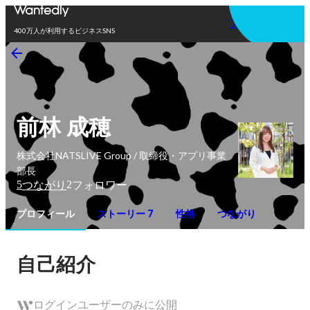
アプリを使う
400万人が利用するビジネスSNS
前林 成穂
株式会社NATSLIVE Group / 取締役・アプリ事業
部長
5
2
つながり
フォロワー
プロフィール
ストーリー 7
性格
つながり
自己紹介
ログインユーザーのみに公開