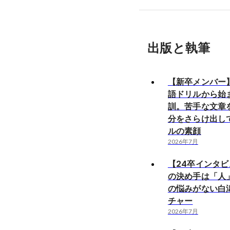
出版と執筆
【新卒メンバー
語ドリルから始
訓。苦手な文章
分をさらけ出し
ルの素顔
2026年7月
【24卒インタ
の決め手は「人
の悩みがない白
チャー
2026年7月