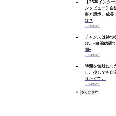
【25卒インター
ンタビュー】白
事と環境、成長
は？
2025年3月
チャンスは待つ
け。-白潟総研
間-
2023年3月
時間を無駄にし
し、少しでも自
りたくて。
2023年2月
さらに表示