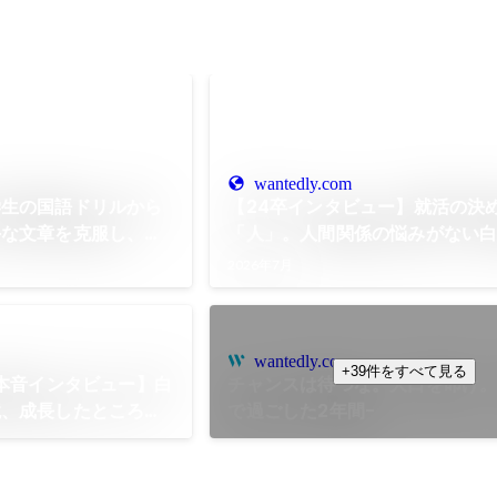
wantedly.com
学生の国語ドリルから
【24卒インタビュー】就活の決
手な文章を克服し、自
「人」。人間関係の悩みがない
くコンサルの素顔
カルチャー
2026年7月
wantedly.com
+39件をすべて見る
 本音インタビュー】白
チャンスは待つな。大口を叩け。
境、成長したところ
で過ごした2年間-