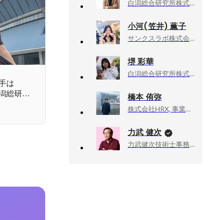
白潟総合研究所株式会社, 取締役
小河(笠井) 薫子
サンクスラボ株式会社, 人事部 採用グループ
堺 彩華
白潟総合研究所株式会社, 人組織コンサルティング本部 コンサルタント
手は
潟総研の
橋本 侑弥
株式会社HRX, 事業開発部マネージャー
力武 健次
力武健次技術士事務所, 所長