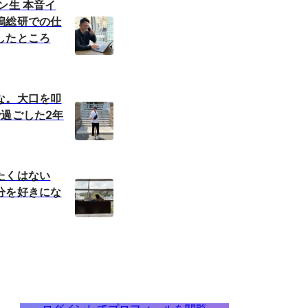
ン生 本音イ
潟総研での仕
したところ
な。大口を叩
で過ごした2年
たくはない
分を好きにな