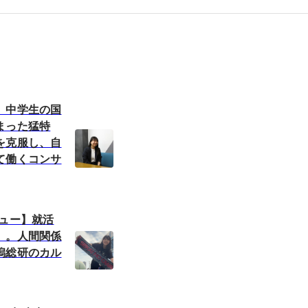
】中学生の国
まった猛特
を克服し、自
て働くコンサ
ビュー】就活
」。人間関係
潟総研のカル