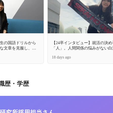
生の国語ドリルから
【24卒インタビュー】就活の決め
な文章を克服し、自
「人」。人間関係の悩みがない白
コンサルの素顔
カルチャー
18 days ago
職歴・学歴
研究所採用担当さん