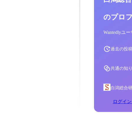
のプロ
Wantedl
過去の投
共通の知
白潟総合
ログイン