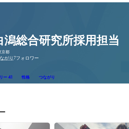
白潟総合研究所採用担当
東京都
7
ながり
フォロワー
ー 41
性格
つながり
ー