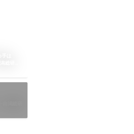
め手は
白潟総研の
-白潟総研