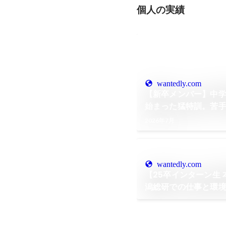
個人の実績
wantedly.com
【新卒メンバー】中
始まった猛特訓。苦
分をさらけ出して働
2026年7月
wantedly.com
【25卒インターン生
潟総研での仕事と環
は？