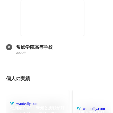
T.N.P -専修大学学生ボランテ
ィア-
2011年3月11日に発生した東日本
大震災の大学公認支援団体。 主に
岩手県大槌町浪板の支援を行う。
支援物資を届ける事はもちろん、
子供たちと触れ合う事で心の支援
を行う。 また、イベントを開催し
常総学院高等学校
支援金の調達も合わせて行う。
2009年
個人の実績
wantedly.com
社員紹介#1 未知と挑戦が好
wantedly.com
【導入事例#1】「