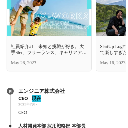
社員紹介#1 未知と挑戦が好き。大
StartUp 
手Sler、フリーランス、キャリアアド
で楽しすぎた
バイザーを経てここで挑戦する事を
May 26, 2023
May 16, 2023
決めました。
エンジニア株式会社
CEO
現在
2025年7月
-
CEO
人材開発本部 採用戦略部 本部長