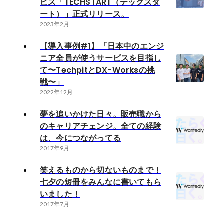
ビス「TECHSTART（テックスタ
ート）」正式リリース。
2023年2月
【導入事例#1】「日本中のエンジ
ニア全員が使うサービスを目指し
て〜TechpitとDX-Worksの挑
戦〜」
2022年12月
夢を追いかけた日々。販売職から
のキャリアチェンジ。全ての経験
は、今につながってる
2017年9月
笑えるものから切ないものまで！
七夕の短冊をみんなに書いてもら
いました！
2017年7月