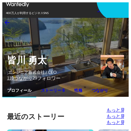
アプリを使う
400万人が利用するビジネスSNS
皆川 勇太
エンジニア株式会社 / CEO
110
29
つながり
フォロワー
プロフィール
ストーリー 6
性格
つながり
もっと見る
最近のストーリー
もっと見る
もっと見る