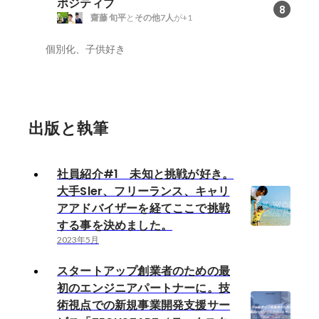
ポジティブ
8
齋藤 旬平
と
その他7人
が+1
個別化、子供好き
出版と執筆
社員紹介#1 未知と挑戦が好き。
大手Sler、フリーランス、キャリ
アアドバイザーを経てここで挑戦
する事を決めました。
2023年5月
スタートアップ創業者のための最
初のエンジニアパートナーに。技
術視点での新規事業開発支援サー