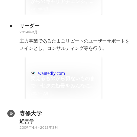
からのキャリアチェンジ。全
ての経験は、今につながって
2017年9月
る
リーダー
2014年8月
主力事業であるたまごリピートのユーザーサポートを
メインとし、コンサルティング等を行う。
wantedly.com
笑えるものから切ないものま
で！七夕の短冊をみんなに書
いてもらいました！
2017年7月
専修大学
経営学
2009年4月
-
2013年3月