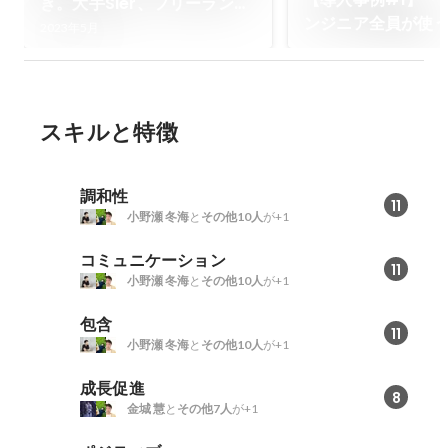
き。大手Sler、フリーラン
ンジニア全員が使
ス、キャリアアドバイザーを
2023年5月
を目指して〜Techp
経てここで挑戦する事を決め
Worksの挑戦〜」
ました。
スキルと特徴
調和性
11
小野瀬 冬海
と
その他10人
が+1
コミュニケーション
11
小野瀬 冬海
と
その他10人
が+1
包含
11
小野瀬 冬海
と
その他10人
が+1
成長促進
8
金城 慧
と
その他7人
が+1