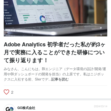
Adobe Analytics 初学者だった私が約3ヶ
月で実務に入ることができた研修につい
て振り返ります！
みなさん、こんにちは。BIエンジニア（データ環境の設計/開発/運
用やBIダッシュボードの開発を担当）の上原です。私はニジボッ
クスに入社する前、SIerでデ...
記事を読む
2
2024/03/14
GO株式会社