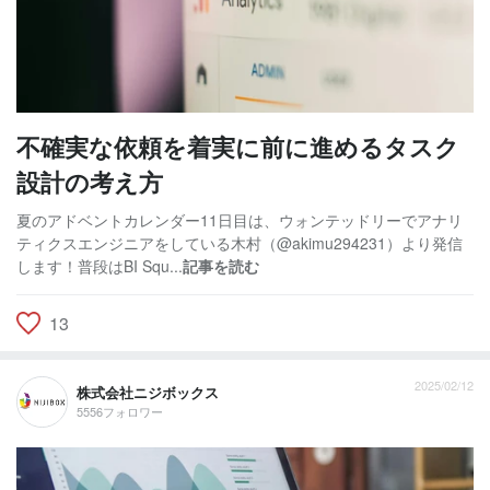
不確実な依頼を着実に前に進めるタスク
設計の考え方
夏のアドベントカレンダー11日目は、ウォンテッドリーでアナリ
ティクスエンジニアをしている木村（@akimu294231）より発信
します！普段はBI Squ...
記事を読む
13
2025/02/12
株式会社ニジボックス
5556フォロワー