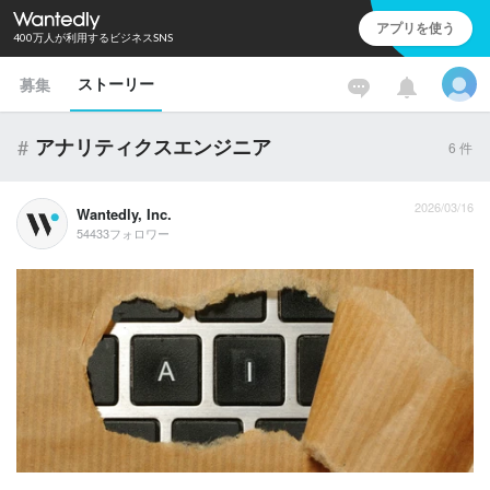
アプリを使う
400万人が利用するビジネスSNS
ストーリー
募集
#
アナリティクスエンジニア
6
件
2026/03/16
Wantedly, Inc.
54433フォロワー