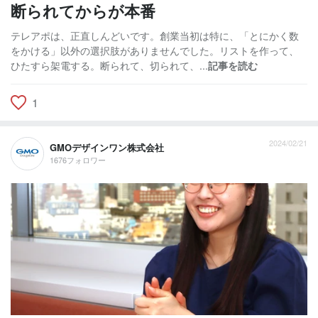
断られてからが本番
テレアポは、正直しんどいです。創業当初は特に、「とにかく数
をかける」以外の選択肢がありませんでした。リストを作って、
ひたすら架電する。断られて、切られて、...
記事を読む
1
2024/02/21
GMOデザインワン株式会社
1676フォロワー