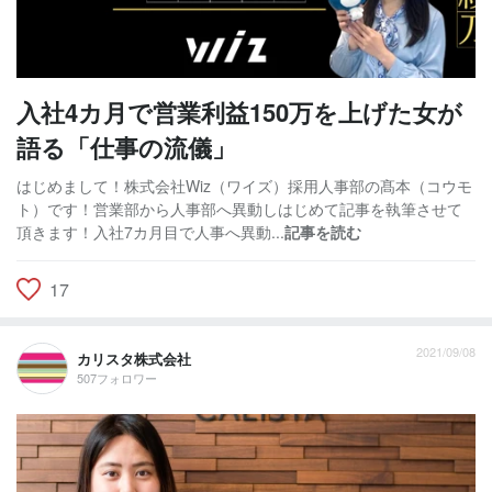
入社4カ月で営業利益150万を上げた女が
語る「仕事の流儀」
はじめまして！株式会社Wiz（ワイズ）採用人事部の髙本（コウモ
ト）です！営業部から人事部へ異動しはじめて記事を執筆させて
頂きます！入社7カ月目で人事へ異動...
記事を読む
17
2021/09/08
カリスタ株式会社
507フォロワー