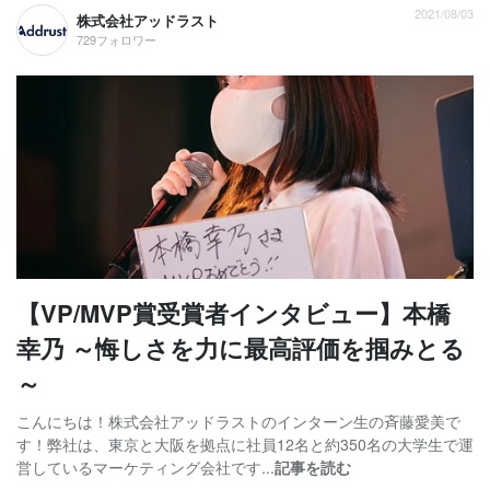
2021/08/03
株式会社アッドラスト
729フォロワー
【VP/MVP賞受賞者インタビュー】本橋
幸乃 ～悔しさを力に最高評価を掴みとる
～
こんにちは！株式会社アッドラストのインターン生の斉藤愛美で
す！弊社は、東京と大阪を拠点に社員12名と約350名の大学生で運
営しているマーケティング会社です...
記事を読む