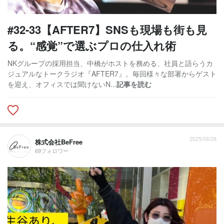
#32-33【AFTER7】SNSも現場も街も見
る。“感覚”で選ぶプロの仕入れ術
NKグループの採用担当、中橋がホストを務める、社員と語らうカ
ジュアルなトークラジオ『AFTER7』。毎回様々な部署からゲスト
を迎え、オフィスでは聞けないN...
記事を読む
2025/08/28
株式会社BeFree
69フォロワー