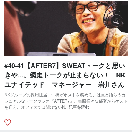
#40-41【AFTER7】SWEATトークと思い
きや...。網走トークが止まらない！｜NK
ユナイテッド マネージャー 岩川さん
NKグループの採用担当、中橋がホストを務める、社員と語らうカ
ジュアルなトークラジオ『AFTER7』。毎回様々な部署からゲスト
を迎え、オフィスでは聞けないN...
記事を読む