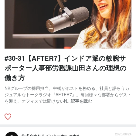
#30-31【AFTER7】インドア派の敏腕サ
ポーター人事部労務課山田さんの理想の
働き方
NKグループの採用担当、中橋がホストを務める、社員と語らうカ
ジュアルなトークラジオ『AFTER7』。毎回様々な部署からゲスト
を迎え、オフィスでは聞けないN...
記事を読む
2025/06/24
株式会社ＮＫインターナショナル