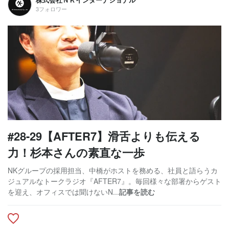
3フォロワー
#28-29【AFTER7】滑舌よりも伝える
力！杉本さんの素直な一歩
NKグループの採用担当、中橋がホストを務める、社員と語らうカ
ジュアルなトークラジオ『AFTER7』。毎回様々な部署からゲスト
を迎え、オフィスでは聞けないN...
記事を読む