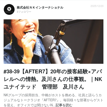
2025/12/23
株式会社ＮＫインターナショナル
3フォロワー
#38-39【AFTER7】20年の接客経験×アパ
レルへの情熱。及川さんの仕事観。｜NK
ユナイテッド 管理部 及川さん
NKグループの採用担当、中橋がホストを務める、社員と語らうカ
ジュアルなトークラジオ『AFTER7』。毎回様々な部署からゲスト
を迎え、オフィスでは聞けないN...
記事を読む