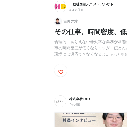
一般社団法人ユメ・フルサト
約2ヶ月前
吉田 大韋
その仕事、時間密度、
合理的にありえない非効率な業務が常態
事の時間密度が低くなりますが、ほとん
環境には適応できなくなるよ...
もっと見
株式会社THD
7ヶ月前