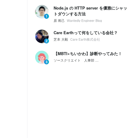
Node.js の HTTP server を優雅にシャッ
トダウンする方法
1
原 将己
Wantedly Engineer Blog
Care Earthって何をしている会社？
芝本 大毅
Care Earth株式会社
2
【MBTI×ちいかわ】診断やってみた！
ソースクリエイト 人事部
会社紹介｜ソースクリエイ
3