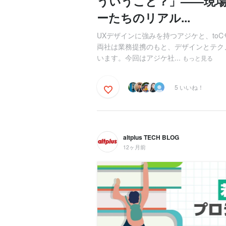
ういうこと？」——現
ーたちのリアル...
UXデザインに強みを持つアジケと、to
両社は業務提携のもと、デザインとテク
います。今回はアジケ社...
もっと見る
5 いいね！
altplus TECH BLOG
12ヶ月前