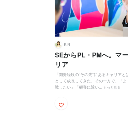
K N
SEからPL・PMへ。
リア
「開発経験の“その先”にあるキャリア
として成長してきた。その一方で、「よ
戦したい」「顧客に近い...
もっと見る