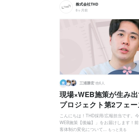
株式会社THD
8ヶ月前
三浦勝宏
他6人
現場×WEB施策が生み
プロジェクト第2フェー
こんにちは！THD採用/広報担当です
WEB施策【後編】」をお届けします！
客体制の変化について...
もっと見る