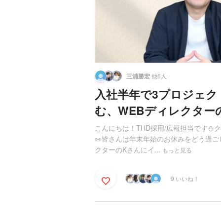
三浦勝宏
他6人
入社半年で3プロジェク
む、WEBディレクター
こんにちは！THD採用/広報担当です⛄
👀皆さんは年末年始のお休みをどう過ご
クターのKさんにイ...
もっと見る
9 いいね！