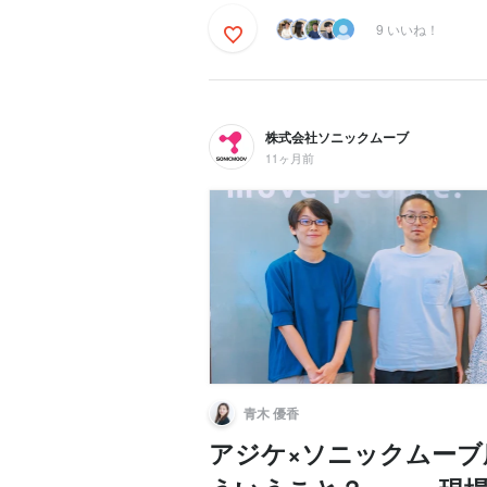
9 いいね！
株式会社ソニックムーブ
11ヶ月前
青木 優香
アジケ×ソニックムーブ