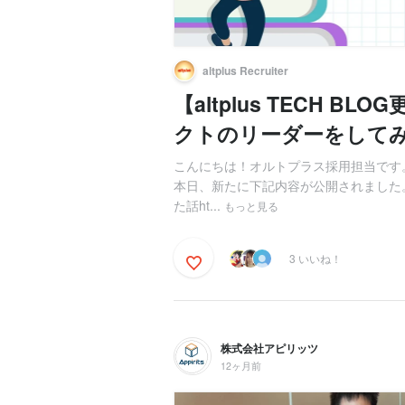
altplus Recruiter
【altplus TECH 
クトのリーダーをして
こんにちは！オルトプラス採用担当です。【a
本日、新たに下記内容が公開されました
た話ht...
もっと見る
3 いいね！
株式会社アピリッツ
12ヶ月前