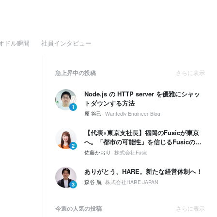
オドル瞬間
社員インタビュー
急上昇中の投稿
さらに表示
Node.js の HTTP server を優雅にシャッ
トダウンする方法
1
原 将己
Wantedly Engineer Blog
【代表×東京支社長】福岡のFusicが東京
へ。「都市の可能性」を信じるFusicの、
2
次の一手とは。
佐藤かおり
株式会社Fusic
ありがとう、HARE。新たな経営体制へ！
森谷 航
株式会社HARE JAPAN
3
今週の人気の投稿
さらに表示