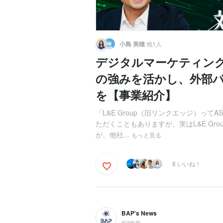
小島 美穂
他1人
デジタルマーケティン
の強みを活かし、外部
を【事業紹介】
「L&E Group（旧リンクエッジ）っ
ただくこともありますが、実はL&E Gr
が、他社...
もっと見る
8 いいね！
BAP's News
約3年前