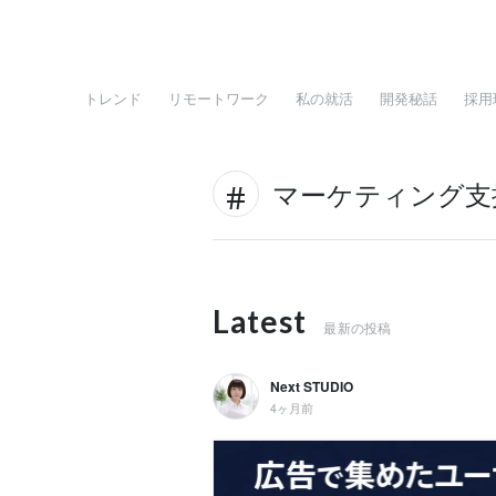
トレンド
リモートワーク
私の就活
開発秘話
採用
マーケティング支
Latest
最新の投稿
Next STUDIO
4ヶ月前