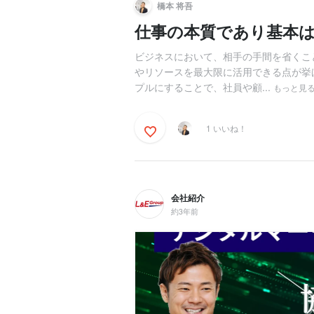
橋本 将吾
仕事の本質であり基本
ビジネスにおいて、相手の手間を省くこ
やリソースを最大限に活用できる点が挙
プルにすることで、社員や顧...
もっと見
1 いいね！
会社紹介
約3年前