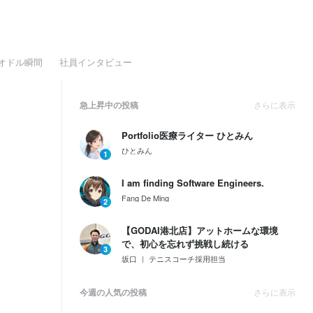
オドル瞬間
社員インタビュー
急上昇中の投稿
さらに表示
Portfolio医療ライター ひとみん
ひとみん
1
I am finding Software Engineers.
Fang De Ming
2
【GODAI港北店】アットホームな環境
で、初心を忘れず挑戦し続ける
3
坂口 ｜ テニスコーチ採用担当
今週の人気の投稿
さらに表示