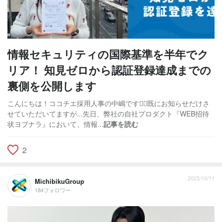
情報セキュリティの国際基準を半年でク
リア！ 知見ゼロから認証登録達成までの
裏側を公開します
こんにちは！ココチエ採用人事の中嶋です🙋‍♀️既にお知らせだけさ
せていただいてますが...先日、弊社の自社プロダクト『WEB招待
状ヨブナラ』において、情報...
記事を読む
2
2025/10/11
MichibikuGroup
184フォロワー