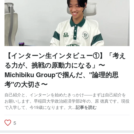
【インターン生インタビュー①】「考え
る力が、挑戦の原動力になる」〜
Michibiku Groupで掴んだ、"論理的思
考"の大切さ〜
自己紹介と、インターンを始めたきっかけ――まずは自己紹介を
お願いします。早稲田大学政治経済学部2年の、原 徳真です。現役
で入学して、今19歳になります。大...
記事を読む
5