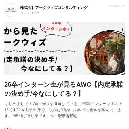
2025/07/10
株式会社アークウィズコンサルティング
77フォロワー
26卒インターン生が見るAWC【内定承諾
の決め手/今なにしてる？】
はじめまして！Wantedlyを担当している、26卒インターン生の上
野です😊岡山県出身で、現在は都内の大学で社会学を学んでいま
す。MBTIは運動家です。や...
記事を読む