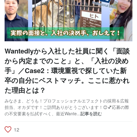
Wantedlyから入社した社員に聞く「面談
から内定までのこと」と、「入社の決め
手」／Case2：環境重視で探していた新
卒の自分にベストマッチ。ここに惹かれ
た理由とは？
みなさま、どうも！プロフェッショナルエフェクトの採用＆広報
担当、オカダです！ご訪問ありがとうございます！😊💕応募の際
の不安要素を払拭すべく、最近Wante...
記事を読む
12