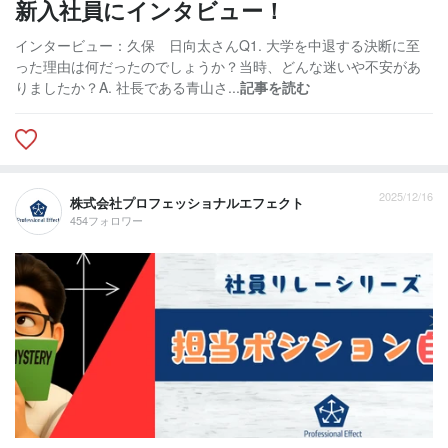
新入社員にインタビュー！
インタービュー：久保 日向太さんQ1. 大学を中退する決断に至
った理由は何だったのでしょうか？当時、どんな迷いや不安があ
りましたか？A. 社長である青山さ...
記事を読む
2025/12/16
株式会社プロフェッショナルエフェクト
454フォロワー