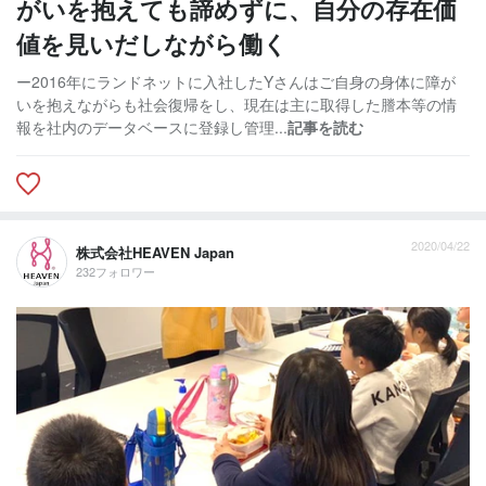
がいを抱えても諦めずに、自分の存在価
値を見いだしながら働く
ー2016年にランドネットに入社したYさんはご自身の身体に障が
いを抱えながらも社会復帰をし、現在は主に取得した謄本等の情
報を社内のデータベースに登録し管理...
記事を読む
2020/04/22
株式会社HEAVEN Japan
232フォロワー