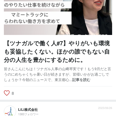
【ツナガルで働く人#7】やりがいも環境
も妥協したくない。ほかの誰でもない自
分の人生を豊かにするために。
皆さんこんにちは！ツナガル人事の山﨑琴実です！もう9月だと言
うのにめちゃくちゃ暑い日が続きますが、皆様いかがお過ごしで
しょうか？今朝のニュースで、東京都心...
記事を読む
8
2023/06/26
LiLi株式会社
1383フォロワー