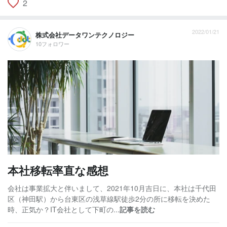
2
2022/01/21
株式会社データワンテクノロジー
10フォロワー
本社移転率直な感想
会社は事業拡大と伴いまして、2021年10月吉日に、本社は千代田
区（神田駅）から台東区の浅草線駅徒歩2分の所に移転を決めた
時、正気か？IT会社として下町の...
記事を読む