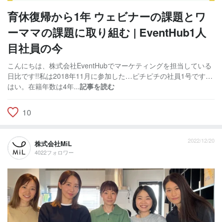
育休復帰から1年 ウェビナーの課題とワ
ーママの課題に取り組む | EventHub1人
目社員の今
こんにちは、株式会社EventHubでマーケティングを担当している
日比です!!私は2018年11月に参加した…ピチピチの社員1号です…
はい。在籍年数は4年...
記事を読む
10
2022/12/20
株式会社MiL
4022フォロワー