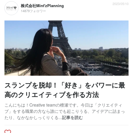
2023/05/10
株式会社Mint'zPlanning
14879フォロワー
スランプを脱却！「好き」をパワーに最
高のクリエイティブを作る方法
こんにちは！Creative teamの檀瀬です。今日は「クリエイティ
ブ」をする職業の方なら誰にでも起こりうる、アイデアに詰まっ
たり、なかなかしっくりくる...
記事を読む