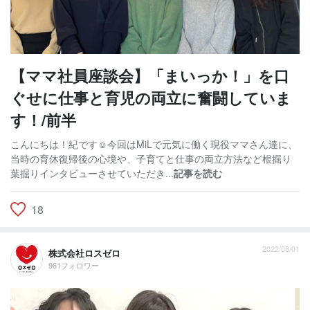
【ママ社員座談会】「まいっか！」を口
ぐせに仕事と育児の両立に奮闘していま
す！/前半
こんにちは！紀です☺︎今回はMiLで元気に働く現役ママさん達に、
当時の育休復帰後の心境や、子育てと仕事の両立方法など根掘り
葉掘りインタビューさせていただき...
記事を読む
18
2022/08/01
株式会社ロスゼロ
961フォロワー