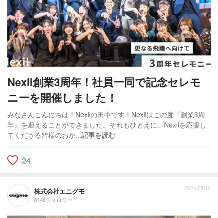
Nexil創業3周年！社員一同で記念セレモ
ニーを開催しました！
みなさんこんにちは！Nexilの田中です！Nexilはこの度『創業3周
年』を迎えることができました。それもひとえに、Nexilを応援し
てくださる皆様のおか...
記事を読む
24
2024/05/10
株式会社エニグモ
8148フォロワー