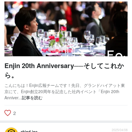
Enjin 20th Anniversary──そしてこれか
ら。
こんにちは！Enjin広報チームです！先日、グランドハイアット東
京にて、Enjin創立20周年を記念した社内イベント「Enjin 20th
Anniver...
記事を読む
2
2025/04/08
akind inc