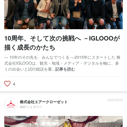
10周年、そして次の挑戦へ －IGLOOOが
描く成長のかたち
― 10年のその先を、みんなでつくる ―2015年にスタートした 株
式会社IGLOOOは、観光・地域・メディア・デジタルを軸に、多
くの出会いと試行錯誤を重...
記事を読む
4
2025/09/08
株式会社エアークローゼット
8421フォロワー