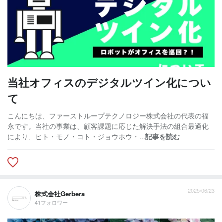
当社オフィスのデジタルツイン化につい
て
こんにちは、ファーストループテクノロジー株式会社の代表の福
永です。当社の事業は、顧客課題に応じた解決手法の組合最適化
により、ヒト・モノ・コト・ジョウホウ・...
記事を読む
2025/06/23
株式会社Gerbera
41フォロワー