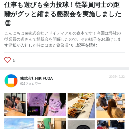
仕事も遊びも全力投球！従業員同士の距
離がグッと縮まる懇親会を実施しました
👏
こんにちは☀️株式会社アドイディアルの森本です！今回は弊社の
従業員の皆さんで懇親会を開催したので、その様子をお届けしま
す👏私が入社した時にはまだ従業員10...
記事を読む
5
2025/12/22
株式会社HIKIFUDA
626フォロワー