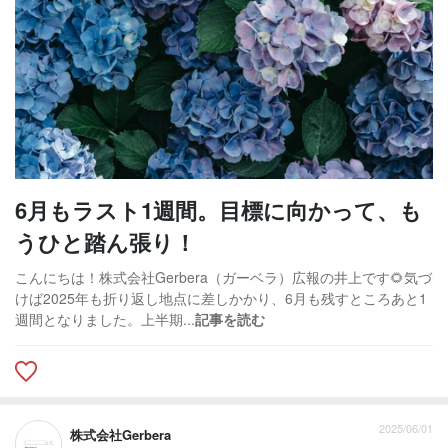
6月もラスト1週間。目標に向かって、も
うひと踏ん張り！
こんにちは！株式会社Gerbera（ガーベラ）広報の井上です🌻気づ
けば2025年も折り返し地点に差しかかり、6月も残すところあと1
週間となりました。上半期...
記事を読む
2025/06/01
株式会社Gerbera