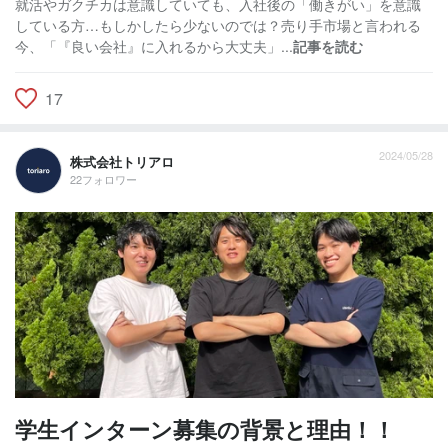
就活やガクチカは意識していても、入社後の「働きがい」を意識
している方…もしかしたら少ないのでは？売り手市場と言われる
今、「『良い会社』に入れるから大丈夫」...
記事を読む
17
2024/05/28
株式会社トリアロ
22フォロワー
学生インターン募集の背景と理由！！