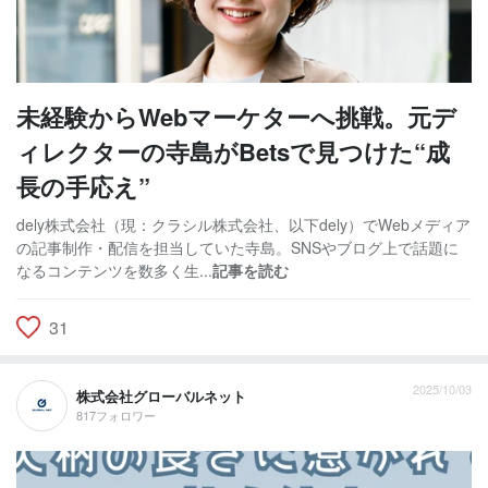
未経験からWebマーケターへ挑戦。元デ
ィレクターの寺島がBetsで見つけた“成
長の手応え”
dely株式会社（現：クラシル株式会社、以下dely）でWebメディア
の記事制作・配信を担当していた寺島。SNSやブログ上で話題に
なるコンテンツを数多く生...
記事を読む
31
2025/10/03
株式会社グローバルネット
817フォロワー