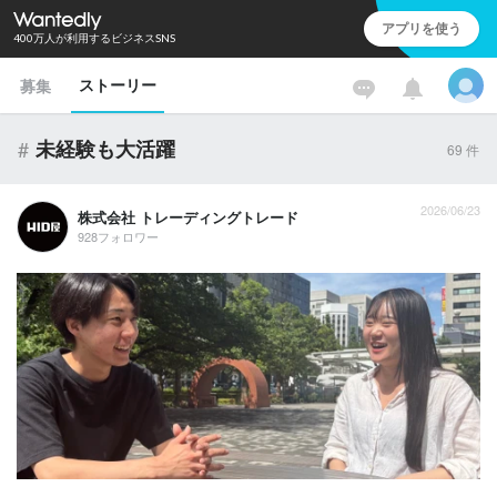
アプリを使う
400万人が利用するビジネスSNS
ストーリー
募集
#
未経験も大活躍
69
件
2026/06/23
株式会社 トレーディングトレード
928フォロワー