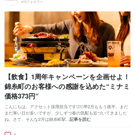
410フォロワー
【飲食】1周年キャンペーンを企画せよ！
錦糸町のお客様への感謝を込めた“ミナミ
価格373円”
こんにちは。アクセット採用担当です🙋🏻‍♀️💬2月ももう後半。まだ
まだ寒い日が多いですが、少しずつ春の気配も近づいてきました
ね。さて、そんな2月は錦糸町駅...
記事を読む
1