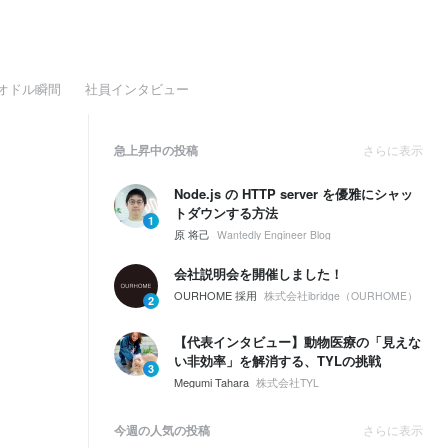
オドル瞬間
社員インタビュー
急上昇中の投稿
さらに表示
Node.js の HTTP server を優雅にシャッ
トダウンする方法
1
原 将己
Wantedly Engineer Blog
会社説明会を開催しました！
OURHOME 採用
株式会社ibridge（OURHOME）
2
【代表インタビュー】動物医療の「見えな
い非効率」を解消する、TYLの挑戦
3
Megumi Tahara
株式会社TYL
今週の人気の投稿
さらに表示