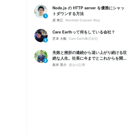
Node.js の HTTP server を優雅にシャッ
トダウンする方法
1
原 将己
Wantedly Engineer Blog
Care Earthって何をしている会社？
芝本 大毅
Care Earth株式会社
2
失敗と挫折の連続から這い上がり続ける壮
絶な人生。社長に今までとこれからを聞い
3
てみた。
新井 景介
過去の記事