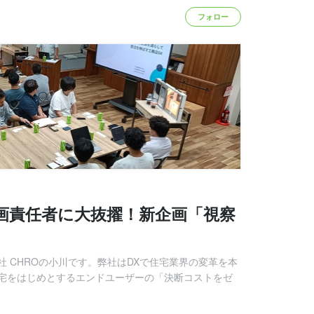
フォロー
画責任者に大抜擢！新企画「視察
 CHROの小川です。弊社はDXで住宅業界の変革を本
宅をはじめとするエンドユーザーの「決断コストをゼ