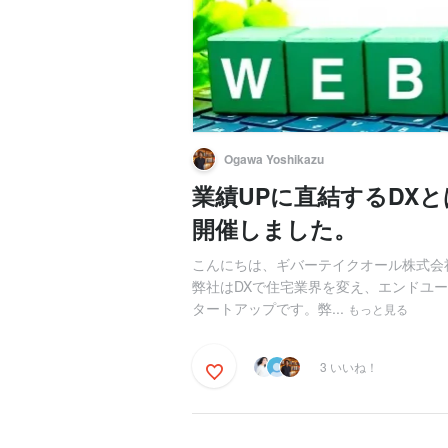
Ogawa Yoshikazu
業績UPに直結するDX
開催しました。
こんにちは、ギバーテイクオール株式会社
弊社はDXで住宅業界を変え、エンドユ
タートアップです。弊...
もっと見る
3 いいね！