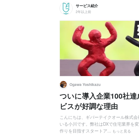
サービス紹介
2年以上前
Ogawa Yoshikazu
ついに導入企業100社
ビスが好調な理由
こんにちは、ギバーテイクオール株式会
いる小川です。弊社はDXで住宅業界を
作りを目指すスタートア...
もっと見る