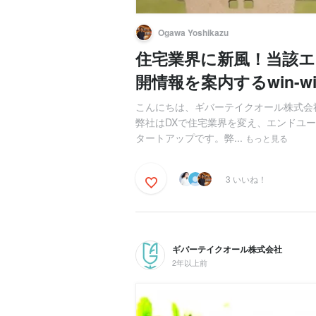
Ogawa Yoshikazu
住宅業界に新風！当該
開情報を案内するwin-
こんにちは、ギバーテイクオール株式会社
弊社はDXで住宅業界を変え、エンドユ
タートアップです。弊...
もっと見る
3 いいね！
ギバーテイクオール株式会社
2年以上前