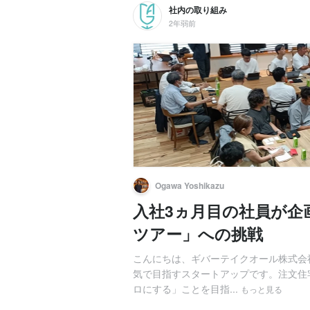
社内の取り組み
2年弱前
Ogawa Yoshikazu
入社3ヵ月目の社員が企
ツアー」への挑戦
こんにちは、ギバーテイクオール株式会社
気で目指すスタートアップです。注文住
ロにする」ことを目指...
もっと見る