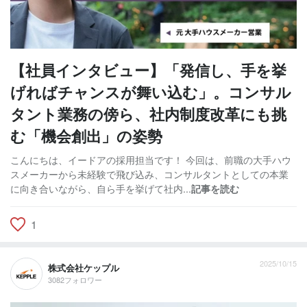
【社員インタビュー】「発信し、手を挙
げればチャンスが舞い込む」。コンサル
タント業務の傍ら、社内制度改革にも挑
む「機会創出」の姿勢
こんにちは、イードアの採用担当です！ 今回は、前職の大手ハウ
スメーカーから未経験で飛び込み、コンサルタントとしての本業
に向き合いながら、自ら手を挙げて社内...
記事を読む
1
2025/10/15
株式会社ケップル
3082フォロワー