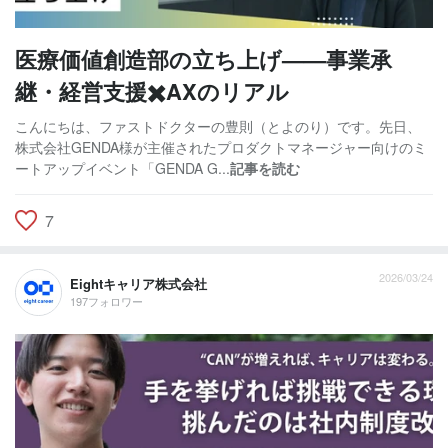
医療価値創造部の立ち上げ——事業承
継・経営支援✖️AXのリアル
こんにちは、ファストドクターの豊則（とよのり）です。先日、
株式会社GENDA様が主催されたプロダクトマネージャー向けのミ
ートアップイベント「GENDA G...
記事を読む
7
2026/03/24
Eightキャリア株式会社
197フォロワー