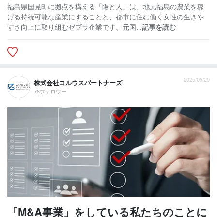
福島県国見町に拠点を構える「陽と人」は、地元福島の農業を稼
げる持続可能な産業にすることと、都市に住む働く女性の生きや
すさ向上に取り組むゼブラ企業です。元国...
記事を読む
2025/05/29
株式会社コルウスパートナーズ
78フォロワー
「M&A事業」をしている私たちのことに