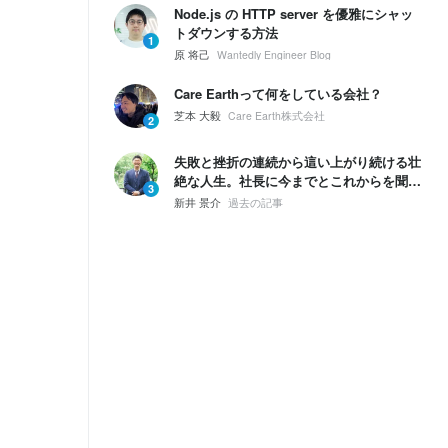
Node.js の HTTP server を優雅にシャッ
トダウンする方法
1
原 将己
Wantedly Engineer Blog
Care Earthって何をしている会社？
芝本 大毅
Care Earth株式会社
2
失敗と挫折の連続から這い上がり続ける壮
絶な人生。社長に今までとこれからを聞い
3
てみた。
新井 景介
過去の記事