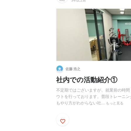
3年以上前
佐藤 浩之
社内での活動紹介①
不定期ではございますが、就業前の時間（
ウトを行っております。普段トレーニン
もやり方がわからない社...
もっと見る