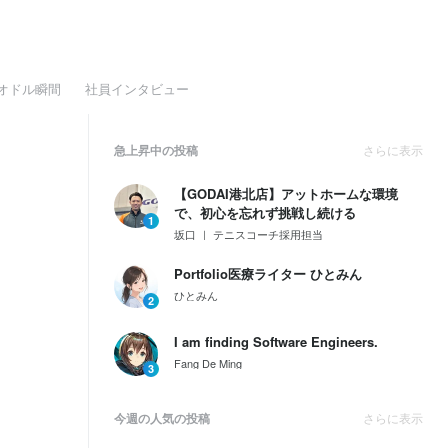
オドル瞬間
社員インタビュー
急上昇中の投稿
さらに表示
【GODAI港北店】アットホームな環境
で、初心を忘れず挑戦し続ける
1
坂口 ｜ テニスコーチ採用担当
Portfolio医療ライター ひとみん
ひとみん
2
I am finding Software Engineers.
Fang De Ming
3
今週の人気の投稿
さらに表示