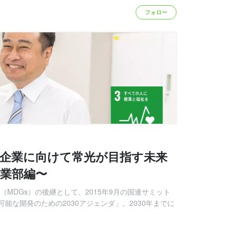
フォロー
100年企業に向けて常光が目指す未来
業部編〜
（MDGs）の後継として、2015年9月の国連サミット
能な開発のための2030アジェンダ」。2030年までに