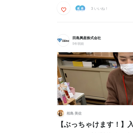
3 いいね！
田島興産株式会社
5年弱前
相島 美佐
【ぶっちゃけます！】入社