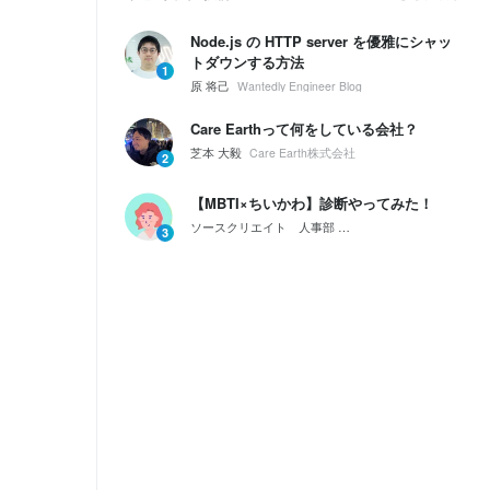
Node.js の HTTP server を優雅にシャッ
トダウンする方法
1
原 将己
Wantedly Engineer Blog
Care Earthって何をしている会社？
芝本 大毅
Care Earth株式会社
2
【MBTI×ちいかわ】診断やってみた！
ソースクリエイト 人事部
会社紹介｜ソースクリエイ
3