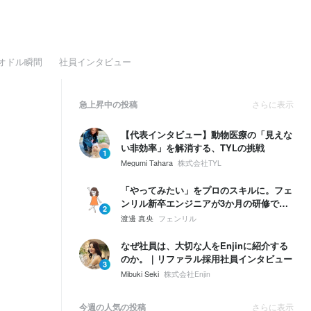
オドル瞬間
社員インタビュー
急上昇中の投稿
さらに表示
【代表インタビュー】動物医療の「見えな
い非効率」を解消する、TYLの挑戦
1
Megumi Tahara
株式会社TYL
「やってみたい」をプロのスキルに。フェ
ンリル新卒エンジニアが3か月の研修でつ
2
かんだ成長のリアル
渡邊 真央
フェンリル
なぜ社員は、大切な人をEnjinに紹介する
のか。｜リファラル採用社員インタビュー
3
Mibuki Seki
株式会社Enjin
今週の人気の投稿
さらに表示