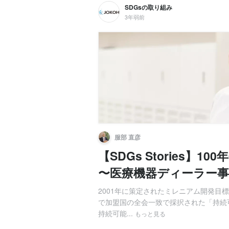
SDGsの取り組み
3年弱前
服部 直彦
【SDGs Stories】
〜医療機器ディーラー事
2001年に策定されたミレニアム開発目標
で加盟国の全会一致で採択された「持続可
持続可能...
もっと見る