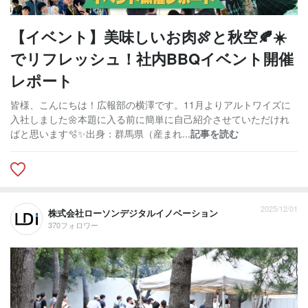
【イベント】美味しいお肉🍖と秋空🍂☀️
でリフレッシュ！社内BBQイベント開催
レポート
皆様、こんにちは！広報部の横澤です。11月よりアルトワイズに
入社しました🌼本題に入る前に簡単に自己紹介させていただけれ
ばと思います🫧✨出身：群馬県（産まれ...
記事を読む
2025/12/01
株式会社ローソンデジタルイノベーション
370フォロワー