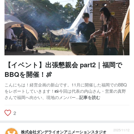
【イベント】出張懇親会 part2｜福岡で
BBQを開催！🍖
こんにちは！経営企画の新山です。11月に開催した福岡でのBBQ
をレポートしていきます！📸今回は代表の内山さん・営業の真野
さんで福岡へ向かい、現地のメンバー...
記事を読む
2
2025/11/12
株式会社ダンデライオンアニメーションスタジオ