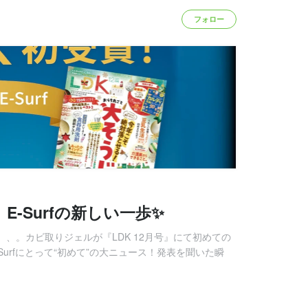
フォロー
。E-Surfの新しい一歩✨
、、。カビ取りジェルが『LDK 12月号』にて初めての
Surfにとって“初めて”の大ニュース！発表を聞いた瞬