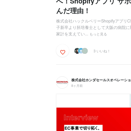
へ！Shopifyアプリ
んだ理由！
株式会社ハックルベリーShopifyアプ
子新卒より胚培養士として大阪の病院に
家計を支えてい...
もっと見る
3 いいね！
株式会社ホンダセールスオペレーショ
8ヶ月前