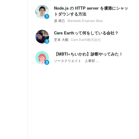
Node.js の HTTP server を優雅にシャッ
トダウンする方法
1
原 将己
Wantedly Engineer Blog
Care Earthって何をしている会社？
芝本 大毅
Care Earth株式会社
2
【MBTI×ちいかわ】診断やってみた！
ソースクリエイト 人事部
会社紹介｜ソースクリエイ
3