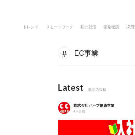
トレンド
リモートワーク
私の就活
開発秘話
採用
EC事業
Latest
最新の投稿
株式会社 ハーブ健康本舗
4ヶ月前