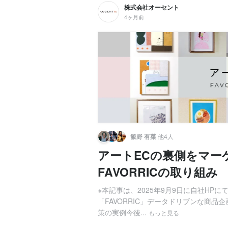
株式会社オーセント
4ヶ月前
飯野 有菜
他4人
アートECの裏側をマー
FAVORRICの取り組み
※本記事は、2025年9月9日に自社H
「FAVORRIC」データドリブンな商
策の実例今後...
もっと見る