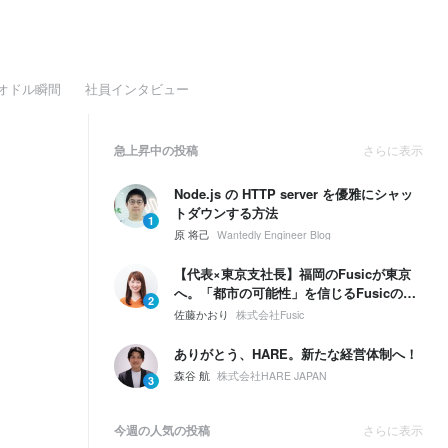
オドル瞬間
社員インタビュー
急上昇中の投稿
さらに表示
Node.js の HTTP server を優雅にシャッ
トダウンする方法
1
原 将己
Wantedly Engineer Blog
【代表×東京支社長】福岡のFusicが東京
へ。「都市の可能性」を信じるFusicの、
2
次の一手とは。
佐藤かおり
株式会社Fusic
ありがとう、HARE。新たな経営体制へ！
森谷 航
株式会社HARE JAPAN
3
今週の人気の投稿
さらに表示