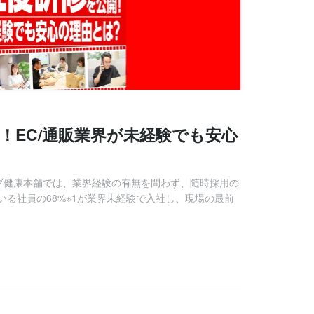
！EC/通販業界が未経験でも安心
ーブ健康本舗では、業界経験の有無を問わず、随時採用の
る社員の68%※1が業界未経験で入社し、現場の最前