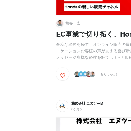
熊谷 一宏
EC事業で切り拓く、Ho
多様な経験を経て、オンライン販売の最
ニケーションお客様の声が見える喜び新
メッセージ多様な経験を経て...
もっと見
5 いいね！
株式会社 エヌツーM
8ヶ月前