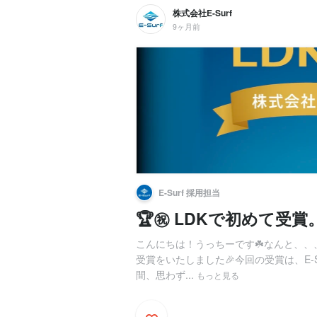
株式会社E-Surf
9ヶ月前
E-Surf 採用担当
🏆㊗️ LDKで初めて受賞
こんにちは！うっちーです☘️なんと、、
受賞をいたしました🎉今回の受賞は、E-
間、思わず...
もっと見る