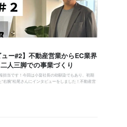
ュー#2】不動産営業からEC業界
と二人三脚での事業づくり
報担当です！今回は小畠社長の幼馴染でもあり、初期
た“右腕”松尾さんにインタビューをしました！不動産営