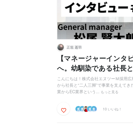
正垣 遥羽
【マネージャーインタビ
へ。幼馴染である社長
こんにちは！株式会社エヌツーＭ採用広
から社長と“二人三脚”で事業を支えてき
業からEC業界という...
もっと見る
10 いいね！