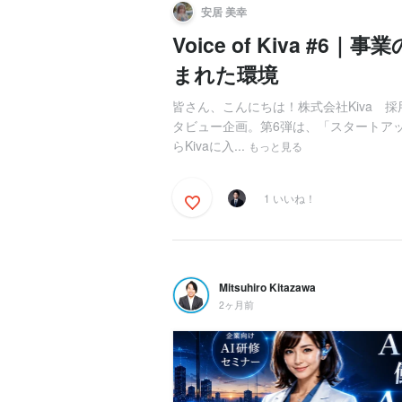
安居 美幸
Voice of Kiva 
まれた環境
皆さん、こんにちは！株式会社Kiva 採
タビュー企画。第6弾は、「スタートア
らKivaに入...
もっと見る
1 いいね！
Mitsuhiro Kitazawa
2ヶ月前