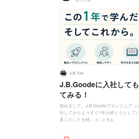
約1ヶ月前
J.B. Cat
J.B.Goodeに入社
てみる！
初めまして。J.B.Goodeでエンジニ
社してからもうすぐ1年が経とうとして
多くのことを経...
もっと見る