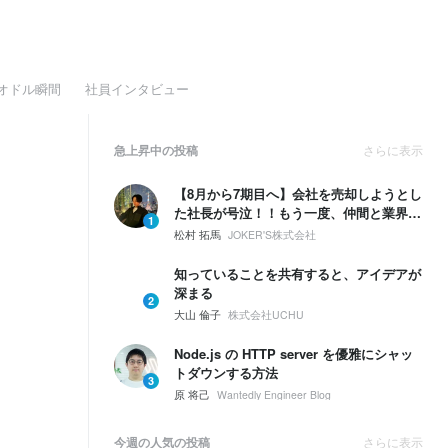
オドル瞬間
社員インタビュー
急上昇中の投稿
さらに表示
【8月から7期目へ】会社を売却しようとし
た社長が号泣！！もう一度、仲間と業界
1
No.1を取ると決めた話
松村 拓馬
JOKER'S株式会社
知っていることを共有すると、アイデアが
深まる
2
大山 倫子
株式会社UCHU
Node.js の HTTP server を優雅にシャッ
トダウンする方法
3
原 将己
Wantedly Engineer Blog
今週の人気の投稿
さらに表示