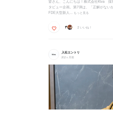
皆さん、こんにちは！株式会社Kiva 採
タビュー企画。第7弾は、「正解がない
FDE大型新人...
もっと見る
2 いいね！
入社エントリ
約2ヶ月前