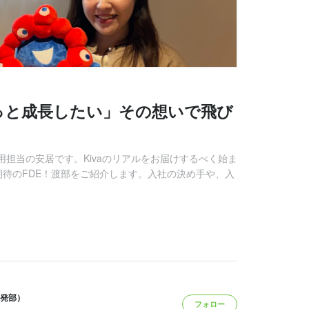
2｜「もっと成長したい」その想いで飛び
用担当の安居です。Kivaのリアルをお届けするべく始ま
期待のFDE！渡部をご紹介します。入社の決め手や、入
開発部）
フォロー