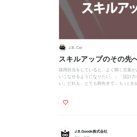
J.B. Cat
スキルアップのその先
採用担当をしていると、よく聞く言葉が
いこなせるようになりたい。」「設計力
い」どれも、とても前向きで...
もっと見
J.B.Goode株式会社