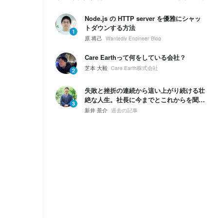
Node.js の HTTP server を優雅にシャッ
トダウンする方法
1
原 将己
Wantedly Engineer Blog
Care Earthって何をしている会社？
芝本 大毅
Care Earth株式会社
2
失敗と挫折の連続から這い上がり続ける壮
絶な人生。社長に今までとこれからを聞い
3
てみた。
新井 景介
過去の記事