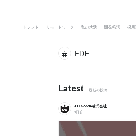
トレンド
リモートワーク
私の就活
開発秘話
採用
FDE
Latest
最新の投稿
J.B.Goode株式会社
9日前