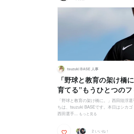
tsuzuki BASE 人事
「野球と教育の架け橋に
育てる”もうひとつのフ
「野球と教育の架け橋に。」西田陸浮選
ちは、tsuzuki BASEです。本日は
西田選手...
もっと見る
2 いいね！