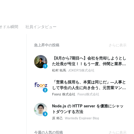
オドル瞬間
社員インタビュー
急上昇中の投稿
さらに表示
【8月から7期目へ】会社を売却しようとし
た社長が号泣！！もう一度、仲間と業界
1
No.1を取ると決めた話
松村 拓馬
JOKER'S株式会社
「営業も採用も、本質は同じだ」—人事と
して学生の人生に向き合う、元営業マンの
2
信念。
Foonz 株式会社
Foonz株式会社
Node.js の HTTP server を優雅にシャッ
トダウンする方法
3
原 将己
Wantedly Engineer Blog
今週の人気の投稿
さらに表示