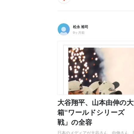
松永 裕司
9ヶ月前
大谷翔平、山本由伸の大
箱“ワールドシリーズ 
戦」の全容
日本のメディアが大谷さん、由伸さん、