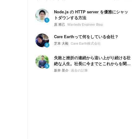
Node.js の HTTP server を優雅にシャッ
トダウンする方法
1
原 将己
Wantedly Engineer Blog
Care Earthって何をしている会社？
芝本 大毅
Care Earth株式会社
2
失敗と挫折の連続から這い上がり続ける壮
絶な人生。社長に今までとこれからを聞い
3
てみた。
新井 景介
過去の記事