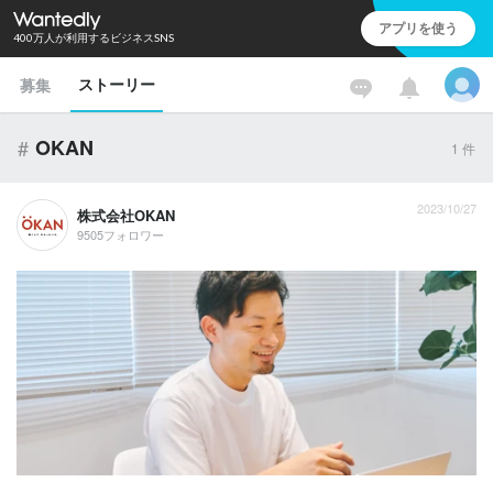
アプリを使う
400万人が利用するビジネスSNS
ストーリー
募集
#
OKAN
1
件
2023/10/27
株式会社OKAN
9505フォロワー