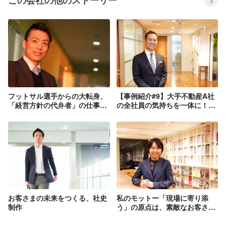
この会社の他のストーリー
フットサル選手からの大転身、
【事例紹介#9】大手不動産A社
「経営方針の代弁者」の仕事と
の全社員の気持ちを一体に！周
は？
年プロジェクト
お客さまの未来をつくる、社史
私のモットー「現場に寄り添
制作
う」の原点は、素敵なお客さま
との出会い