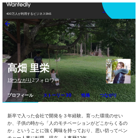
アプリを使う
400万人が利用するビジネスSNS
高畑 里栄
19
2
つながり
フォロワー
プロフィール
ストーリー 30
性格
つながり
新卒で入った会社で開発を３年経験。育った環境のせい
か、子供の時から「人のモチベーションがどこからくるの
か」ということに強く興味を持っており、思い切ってベン
チャー人事に転職。現在、人事歴12年。
