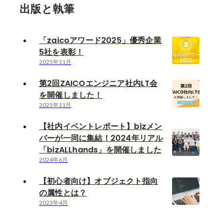
出版と執筆
「zaicoアワード2025」優秀企業
5社を表彰！
2025年11月
第2回ZAICOエンジニア社内LT会
を開催しました！
2025年11月
【社内イベントレポート】bizメン
バーが一同に集結！2024年リアル
「bizALLhands」を開催しました
2024年6月
【初心者向け】オブジェクト指向
の属性とは？
2023年4月